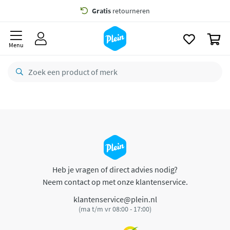
naar
oofdinhoud
Gratis
retourneren
zoeken
0
8,8/10
Goed
Menu
CO2 neutraal
bezorgd
Betaal met Klarna
Heb je vragen of direct advies nodig?
Neem contact op met onze klantenservice.
klantenservice@plein.nl
(ma t/m vr 08:00 - 17:00)