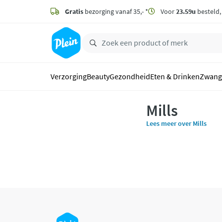
naar
hoofdinhoud
Gratis
bezorging vanaf 35,- *
Voor
23.59u
besteld
zoeken
Verzorging
Beauty
Gezondheid
Eten & Drinken
Zwang
Mills
Lees meer over Mills