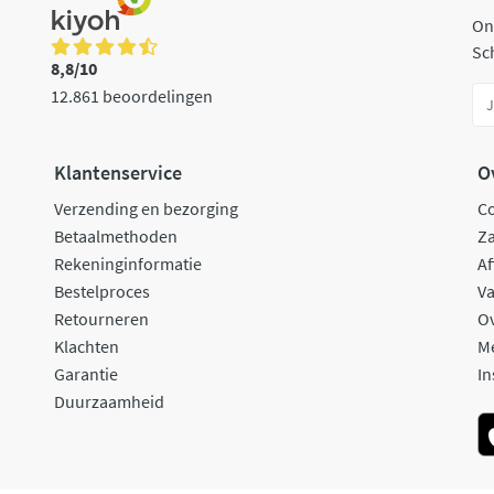
On
Sch
8,8/10
12.861 beoordelingen
Klantenservice
O
Verzending en bezorging
C
Betaalmethoden
Za
Rekeninginformatie
Af
Bestelproces
Va
Retourneren
O
Klachten
M
Garantie
In
Duurzaamheid