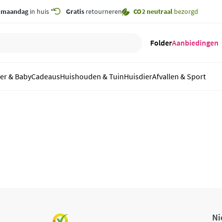
,
maandag
in huis *
Gratis
retourneren
CO2 neutraal
bezorgd
Folder
Aanbiedingen
er & Baby
Cadeaus
Huishouden & Tuin
Huisdier
Afvallen & Sport
Ni