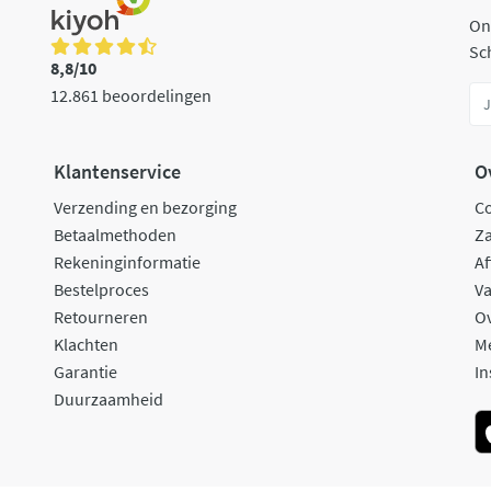
On
Sch
8,8/10
12.861 beoordelingen
Klantenservice
O
Verzending en bezorging
C
Betaalmethoden
Za
Rekeninginformatie
Af
Bestelproces
Va
Retourneren
O
Klachten
M
Garantie
In
Duurzaamheid