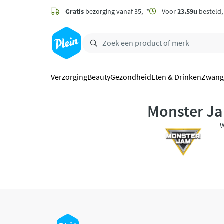
naar
hoofdinhoud
Gratis
bezorging vanaf 35,- *
Voor
23.59u
besteld
zoeken
Verzorging
Beauty
Gezondheid
Eten & Drinken
Zwang
Monster J
W
J