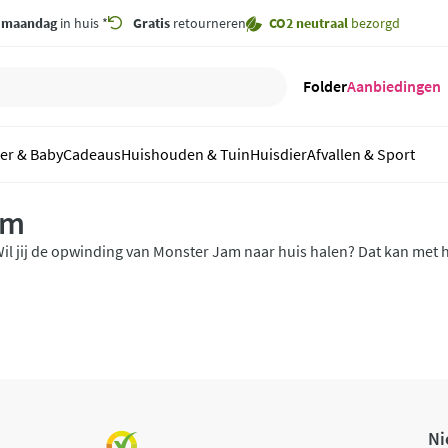
,
maandag
in huis *
Gratis
retourneren
CO2 neutraal
bezorgd
Folder
Aanbiedingen
er & Baby
Cadeaus
Huishouden & Tuin
Huisdier
Afvallen & Sport
am
il jij de opwinding van Monster Jam naar huis halen? Dat kan met 
am speelgoed!
Ni