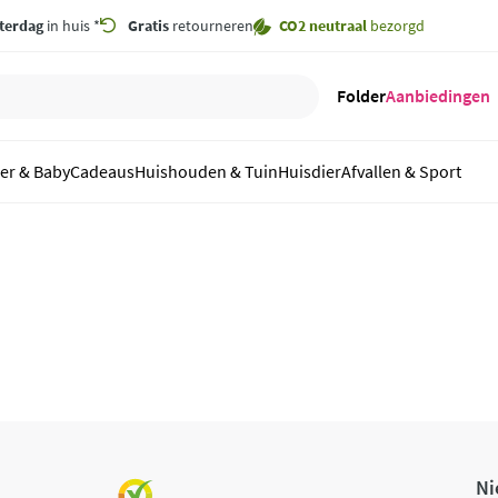
terdag
in huis *
Gratis
retourneren
CO2 neutraal
bezorgd
Folder
Aanbiedingen
er & Baby
Cadeaus
Huishouden & Tuin
Huisdier
Afvallen & Sport
Ni