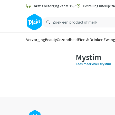
naar
hoofdinhoud
Gratis
bezorging vanaf 35,- *
Bestelling uiterlijk
za
zoeken
Verzorging
Beauty
Gezondheid
Eten & Drinken
Zwang
Mystim
Lees meer over Mystim