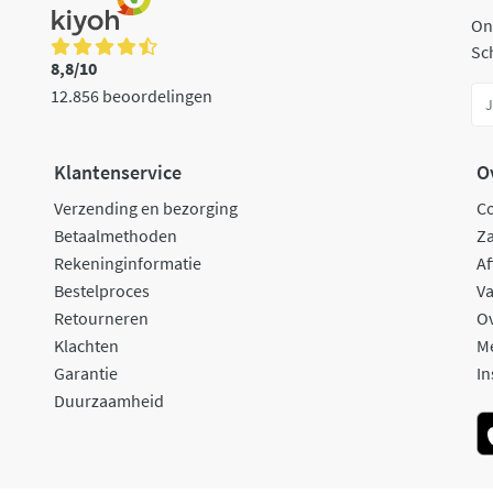
On
Sch
8,8/10
12.856 beoordelingen
Klantenservice
O
Verzending en bezorging
C
Betaalmethoden
Za
Rekeninginformatie
Af
Bestelproces
Va
Retourneren
O
Klachten
M
Garantie
In
Duurzaamheid