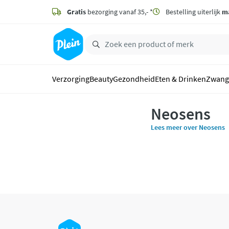
naar
hoofdinhoud
Gratis
bezorging vanaf 35,- *
Bestelling uiterlijk
m
zoeken
Verzorging
Beauty
Gezondheid
Eten & Drinken
Zwang
Neosens
Lees meer over Neosens