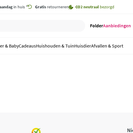
aandag
in huis *
Gratis
retourneren
CO2 neutraal
bezorgd
Folder
Aanbiedingen
er & Baby
Cadeaus
Huishouden & Tuin
Huisdier
Afvallen & Sport
Ni