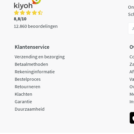
On
Sch
8,8/10
12.860 beoordelingen
Klantenservice
O
Verzending en bezorging
C
Betaalmethoden
Za
Rekeninginformatie
Af
Bestelproces
Va
Retourneren
O
Klachten
M
Garantie
In
Duurzaamheid