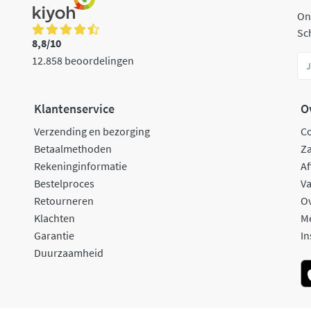
On
Sch
8,8/10
12.858 beoordelingen
Klantenservice
O
Verzending en bezorging
C
Betaalmethoden
Za
Rekeninginformatie
Af
Bestelproces
Va
Retourneren
O
Klachten
M
Garantie
In
Duurzaamheid