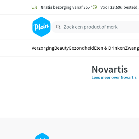
naar
hoofdinhoud
Gratis
bezorging vanaf 35,- *
Voor
23.59u
besteld
zoeken
Verzorging
Beauty
Gezondheid
Eten & Drinken
Zwang
Novartis
Lees meer over Novartis