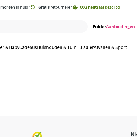
,
morgen
in huis *
Gratis
retourneren
CO2 neutraal
bezorgd
Folder
Aanbiedingen
er & Baby
Cadeaus
Huishouden & Tuin
Huisdier
Afvallen & Sport
Ni