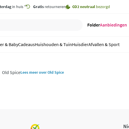
terdag
in huis *
Gratis
retourneren
CO2 neutraal
bezorgd
Folder
Aanbiedingen
er & Baby
Cadeaus
Huishouden & Tuin
Huisdier
Afvallen & Sport
Old Spice
Lees meer over Old Spice
Ni