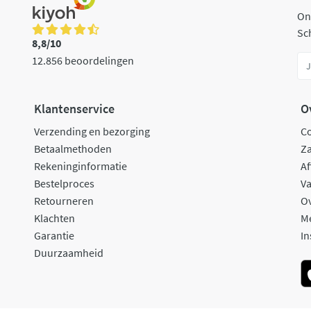
On
Sch
8,8/10
12.856 beoordelingen
Klantenservice
O
Verzending en bezorging
C
Betaalmethoden
Za
Rekeninginformatie
Af
Bestelproces
Va
Retourneren
O
Klachten
M
Garantie
In
Duurzaamheid