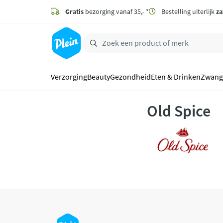
naar
hoofdinhoud
Gratis
bezorging vanaf 35,- *
Bestelling uiterlijk
za
zoeken
Verzorging
Beauty
Gezondheid
Eten & Drinken
Zwang
Old Spice