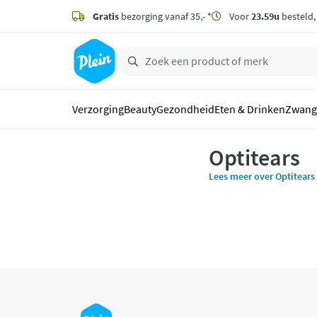
naar
hoofdinhoud
Gratis
bezorging vanaf 35,- *
Voor
23.59u
besteld
zoeken
Verzorging
Beauty
Gezondheid
Eten & Drinken
Zwang
Optitears
Lees meer over Optitears