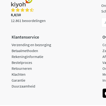
On
Sch
8,8/10
12.861 beoordelingen
Klantenservice
O
Verzending en bezorging
C
Betaalmethoden
Za
Rekeninginformatie
Af
Bestelproces
Va
Retourneren
O
Klachten
M
Garantie
In
Duurzaamheid