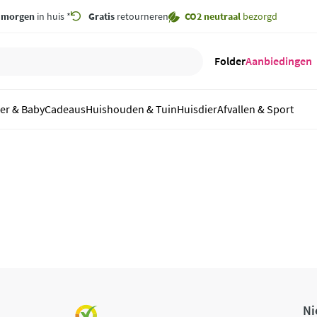
,
morgen
in huis *
Gratis
retourneren
CO2 neutraal
bezorgd
Folder
Aanbiedingen
er & Baby
Cadeaus
Huishouden & Tuin
Huisdier
Afvallen & Sport
Ni