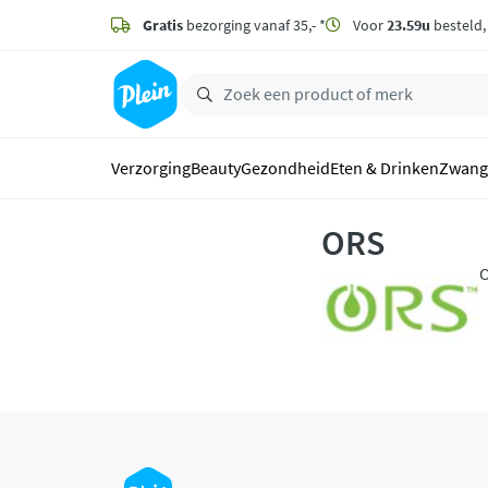
naar
hoofdinhoud
Gratis
bezorging vanaf 35,- *
Voor
23.59u
besteld
zoeken
Verzorging
Beauty
Gezondheid
Eten & Drinken
Zwang
ORS
O
n
s