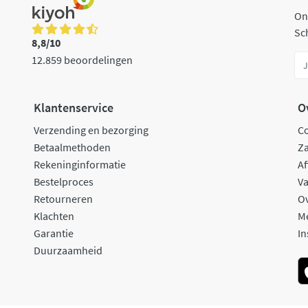
On
Sch
8,8/10
12.859 beoordelingen
Klantenservice
O
Verzending en bezorging
C
Betaalmethoden
Za
Rekeninginformatie
Af
Bestelproces
Va
Retourneren
O
Klachten
M
Garantie
In
Duurzaamheid