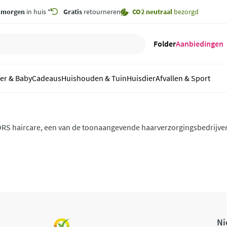
,
morgen
in huis *
Gratis
retourneren
CO2 neutraal
bezorgd
Folder
Aanbiedingen
er & Baby
Cadeaus
Huishouden & Tuin
Huisdier
Afvallen & Sport
RS haircare, een van de toonaangevende haarverzorgingsbedrijven 
atuurlijke en chemicaliënvrije producten om je haar te voeden vana
terk, glanzend en gezond haar.
Ni