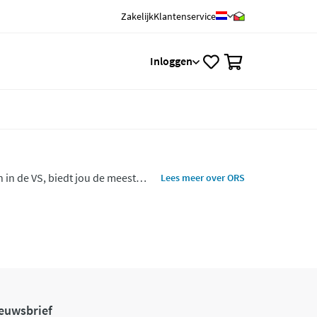
Zakelijk
Klantenservice
0
Inloggen
in de VS, biedt jou de meest
Lees meer over ORS
f de wortel tot de punt. Voor
euwsbrief