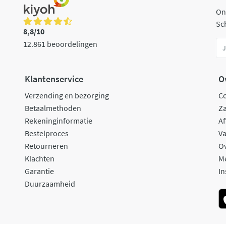
On
Sch
8,8/10
12.861 beoordelingen
Klantenservice
O
Verzending en bezorging
C
Betaalmethoden
Za
Rekeninginformatie
Af
Bestelproces
Va
Retourneren
O
Klachten
M
Garantie
In
Duurzaamheid