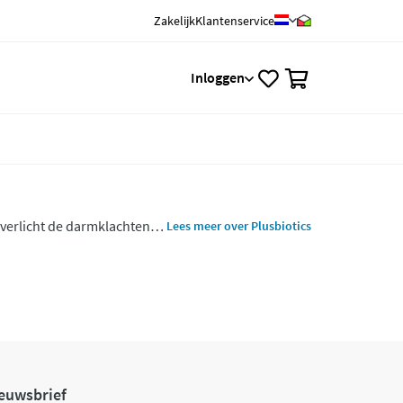
Zakelijk
Klantenservice
0
Inloggen
 verlicht de darmklachten
Lees meer over Plusbiotics
en verspreid.
euwsbrief