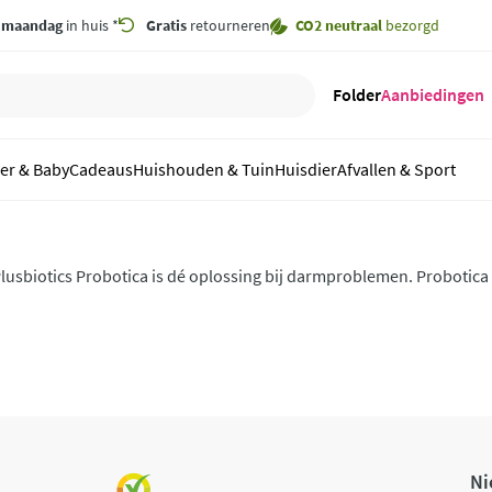
,
maandag
in huis *
Gratis
retourneren
CO2 neutraal
bezorgd
Folder
Aanbiedingen
er & Baby
Cadeaus
Huishouden & Tuin
Huisdier
Afvallen & Sport
lusbiotics Probotica is dé oplossing bij darmproblemen. Probotica
et diverse goede bacteriën die gedurende zes uur in de darm word
Ni