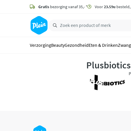
naar
hoofdinhoud
Gratis
bezorging vanaf 35,- *
Voor
23.59u
besteld
zoeken
Verzorging
Beauty
Gezondheid
Eten & Drinken
Zwang
Plusbiotics
P
m