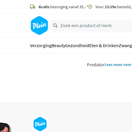
naar
hoofdinhoud
Gratis
bezorging vanaf 35,- *
Voor
23.59u
besteld
zoeken
Verzorging
Beauty
Gezondheid
Eten & Drinken
Zwang
Predator
Lees meer over