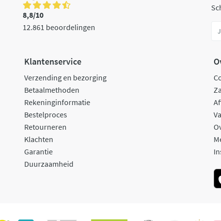
Sch
8,8/10
12.861 beoordelingen
Klantenservice
O
Verzending en bezorging
C
Betaalmethoden
Za
Rekeninginformatie
Af
Bestelproces
Va
Retourneren
O
Klachten
M
Garantie
In
Duurzaamheid