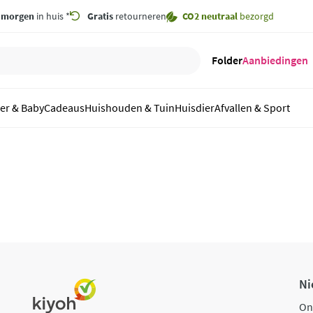
,
morgen
in huis *
Gratis
retourneren
CO2 neutraal
bezorgd
Folder
Aanbiedingen
er & Baby
Cadeaus
Huishouden & Tuin
Huisdier
Afvallen & Sport
Ni
On