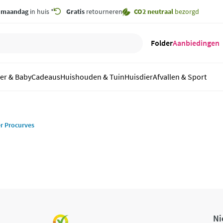
,
maandag
in huis *
Gratis
retourneren
CO2 neutraal
bezorgd
Folder
Aanbiedingen
er & Baby
Cadeaus
Huishouden & Tuin
Huisdier
Afvallen & Sport
r Procurves
Ni