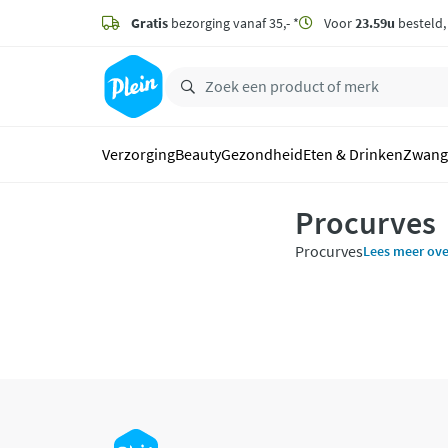
naar
hoofdinhoud
Gratis
bezorging vanaf 35,- *
Voor
23.59u
besteld
zoeken
Verzorging
Beauty
Gezondheid
Eten & Drinken
Zwang
Procurves
Procurves
Lees meer ove