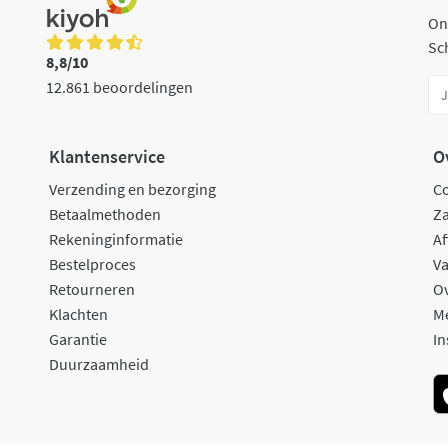
On
Sch
8,8/10
12.861 beoordelingen
Klantenservice
O
Verzending en bezorging
C
Betaalmethoden
Za
Rekeninginformatie
Af
Bestelproces
Va
Retourneren
O
Klachten
M
Garantie
In
Duurzaamheid