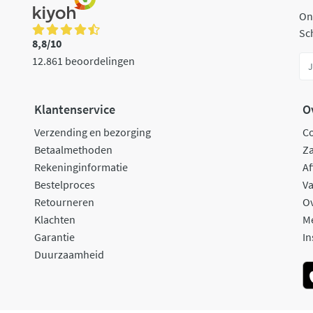
On
Sch
8,8/10
12.861 beoordelingen
Klantenservice
O
Verzending en bezorging
C
Betaalmethoden
Za
Rekeninginformatie
Af
Bestelproces
Va
Retourneren
O
Klachten
M
Garantie
In
Duurzaamheid