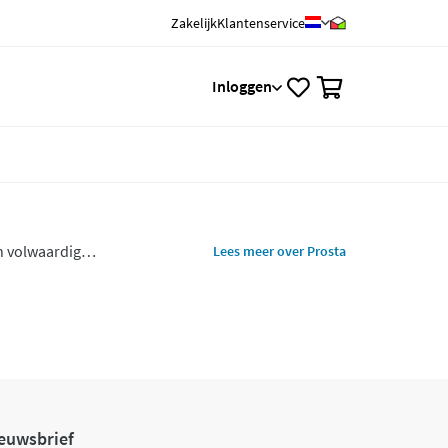
Zakelijk
Klantenservice
0
Inloggen
n volwaardig
Lees meer over Prosta
atfunctie ondersteunen.
euwsbrief