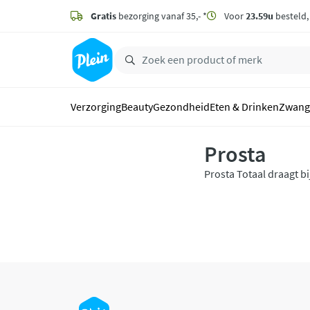
naar
hoofdinhoud
Gratis
bezorging vanaf 35,- *
Voor
23.59u
besteld
zoeken
Verzorging
Beauty
Gezondheid
Eten & Drinken
Zwang
Prosta
Prosta Totaal draagt b
multivitamine/mineraa