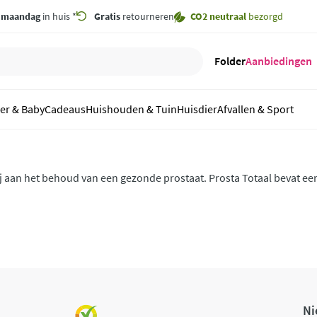
,
maandag
in huis *
Gratis
retourneren
CO2 neutraal
bezorgd
Folder
Aanbiedingen
er & Baby
Cadeaus
Huishouden & Tuin
Huisdier
Afvallen & Sport
ij aan het behoud van een gezonde prostaat. Prosta Totaal bevat ee
l complex, aangevuld met energiekruiden en kruiden die de prosta
Ni