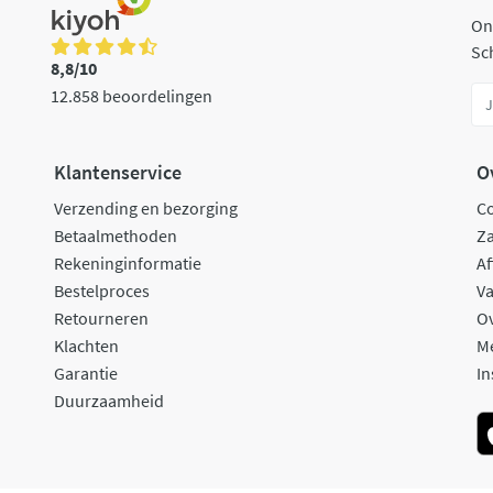
On
Sch
8,8/10
12.858 beoordelingen
Klantenservice
O
Verzending en bezorging
C
Betaalmethoden
Za
Rekeninginformatie
Af
Bestelproces
Va
Retourneren
O
Klachten
M
Garantie
In
Duurzaamheid