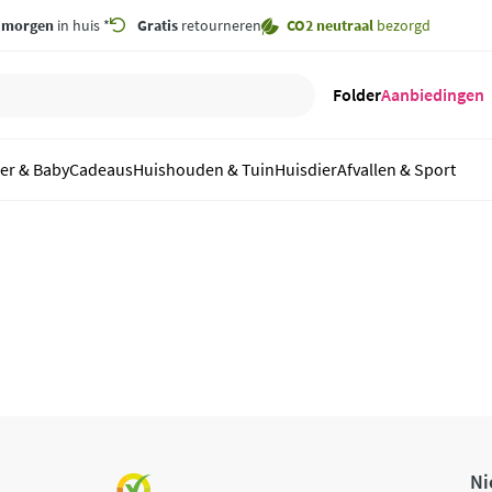
,
morgen
in huis *
Gratis
retourneren
CO2 neutraal
bezorgd
Folder
Aanbiedingen
er & Baby
Cadeaus
Huishouden & Tuin
Huisdier
Afvallen & Sport
Ni