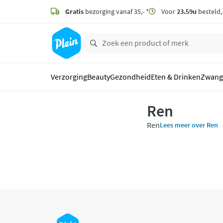
naar
hoofdinhoud
Gratis
bezorging vanaf 35,- *
Voor
23.59u
besteld
zoeken
Verzorging
Beauty
Gezondheid
Eten & Drinken
Zwang
Ren
Ren
Lees meer over Ren