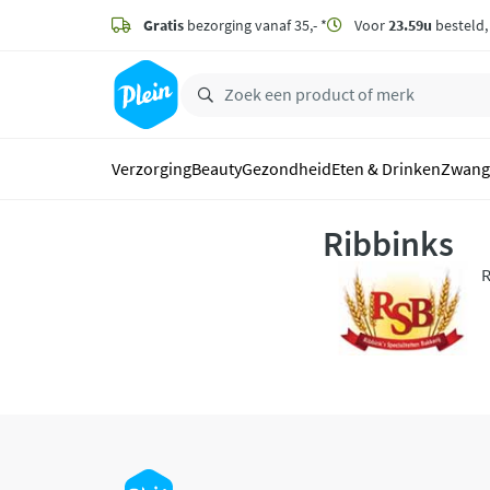
naar
hoofdinhoud
Gratis
bezorging vanaf 35,- *
Voor
23.59u
besteld
zoeken
Verzorging
Beauty
Gezondheid
Eten & Drinken
Zwang
Ribbinks
R
b
g