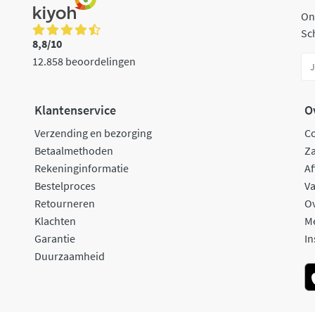
On
Sch
8,8/10
12.858 beoordelingen
Klantenservice
O
Verzending en bezorging
C
Betaalmethoden
Za
Rekeninginformatie
Af
Bestelproces
Va
Retourneren
O
Klachten
M
Garantie
In
Duurzaamheid