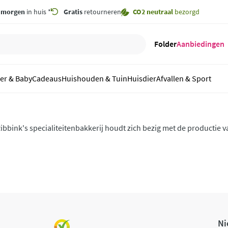
,
morgen
in huis *
Gratis
retourneren
CO2 neutraal
bezorgd
Folder
Aanbiedingen
er & Baby
Cadeaus
Huishouden & Tuin
Huisdier
Afvallen & Sport
ibbink's specialiteitenbakkerij houdt zich bezig met de productie 
eschuit. Naast beschuit vervaardigt het bedrijf koeken, knäckebrod,
ranola.
Ni