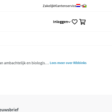
Zakelijk
Klantenservice
0
Inloggen
van ambachtelijk en biologisch
Lees meer over Ribbinks
 toast, crackers, muesli en
euwsbrief