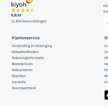
On
Sch
8,8/10
12.859 beoordelingen
Klantenservice
O
Verzending en bezorging
C
Betaalmethoden
Za
Rekeninginformatie
Af
Bestelproces
Va
Retourneren
O
Klachten
M
Garantie
In
Duurzaamheid