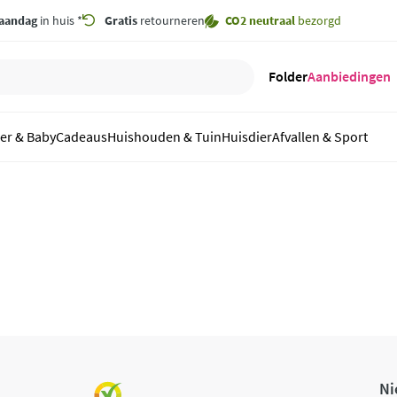
aandag
in huis *
Gratis
retourneren
CO2 neutraal
bezorgd
Folder
Aanbiedingen
er & Baby
Cadeaus
Huishouden & Tuin
Huisdier
Afvallen & Sport
Ni