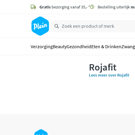
naar
hoofdinhoud
Gratis
bezorging vanaf 35,- *
Bestelling uiterlijk
m
zoeken
Verzorging
Beauty
Gezondheid
Eten & Drinken
Zwang
Rojafit
Lees meer over Rojafit