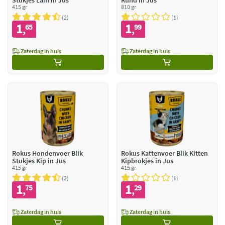
Stukjes Lam in Jus
Rund in Jus
415 gr
810 gr
2
1
1
1
65
99
,
,
Zaterdag in huis
Zaterdag in huis
Rokus Hondenvoer Blik
Rokus Kattenvoer Blik Kitten
Stukjes Kip in Jus
Kipbrokjes in Jus
415 gr
415 gr
2
1
1
1
75
29
,
,
Zaterdag in huis
Zaterdag in huis