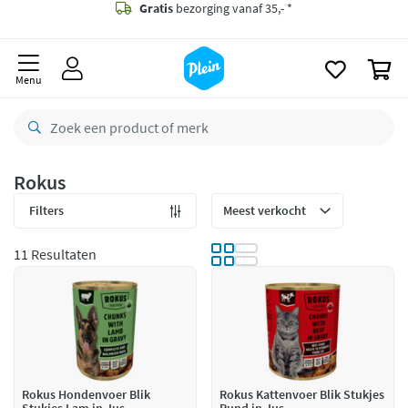
naar
oofdinhoud
Gratis
bezorging vanaf 35,- *
zoeken
0
Bestelling uiterlijk
zaterdag
in huis *
Menu
Gratis
retourneren
8,8/10
Goed
CO2 neutraal
bezorgd
Rokus
Betaal met Klarna
Filters
11 Resultaten
Rokus Hondenvoer Blik
Rokus Kattenvoer Blik Stukjes