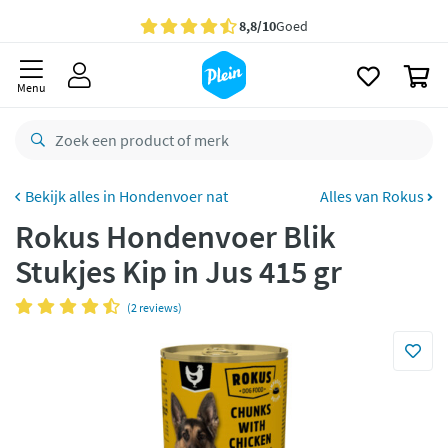
naar
oofdinhoud
Gratis
bezorging vanaf 35,- *
zoeken
0
Voor
23.59u
besteld,
maandag
in huis *
Menu
Gratis
retourneren
8,8/10
Goed
CO2 neutraal
bezorgd
Hondenvoer nat
Alles van Rokus
Rokus Hondenvoer Blik
Betaal met Klarna
Stukjes Kip in Jus 415 gr
(2 reviews)