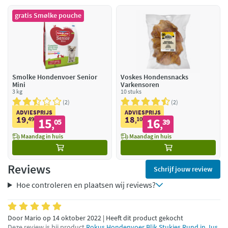
gratis Smølke pouche
Smolke Hondenvoer Senior
Voskes Hondensnacks
Mini
Varkensoren
3 kg
10 stuks
2
2
ADVIESPRIJS
ADVIESPRIJS
19
18
49
15
10
16
,
05
,
39
,
,
Maandag in huis
Maandag in huis
Reviews
Schrijf jouw review
Hoe controleren en plaatsen wij reviews?
Door Mario op 14 oktober 2022 | Heeft dit product gekocht
Deze review is bij product
Rokus Hondenvoer Blik Stukjes Rund in Jus