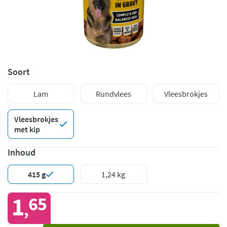
Soort
Lam
Rundvlees
Vleesbrokjes
Vleesbrokjes
met kip
Inhoud
415 g
1,24 kg
1
65
,