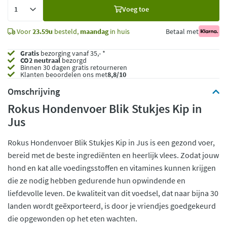
Voeg
Voeg toe
toe
Voor
23.59u
besteld,
maandag
in huis
Betaal met
Gratis
bezorging vanaf 35,- *
CO2 neutraal
bezorgd
Binnen 30 dagen gratis retourneren
Klanten beoordelen ons met
8,8/10
Omschrijving
Rokus Hondenvoer Blik Stukjes Kip in
Jus
Rokus Hondenvoer Blik Stukjes Kip in Jus is een gezond voer,
bereid met de beste ingrediënten en heerlijk vlees. Zodat jouw
hond en kat alle voedingsstoffen en vitamines kunnen krijgen
die ze nodig hebben gedurende hun opwindende en
liefdevolle leven. De kwaliteit van dit voedsel, dat naar bijna 30
landen wordt geëxporteerd, is door je vriendjes goedgekeurd
die opgewonden op het eten wachten.