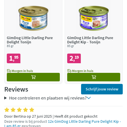
GimDog Little Darling Pure
GimDog Little Darling Pure
Delight Tonijn
Delight Kip - Tonijn
85 gr
85 gr
1
2
95
19
,
,
Morgen in huis
Morgen in huis
Reviews
Schrijf jouw review
Hoe controleren en plaatsen wij reviews?
Door Bertina op 27 juni 2025 | Heeft dit product gekocht
Deze review is bij product
12x GimDog Little Darling Pure Delight Kip -
Lam 85 gr
geschreven