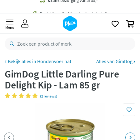
naar
oofdinhoud
Gratis
bezorging vanaf 35,- *
zoeken
0
Bestelling uiterlijk
zaterdag
in huis *
Menu
Gratis
retourneren
8,8/10
Goed
CO2 neutraal
bezorgd
Hondenvoer nat
Alles van GimDog
GimDog Little Darling Pure
Betaal met Klarna
Delight Kip - Lam 85 gr
(2 reviews)