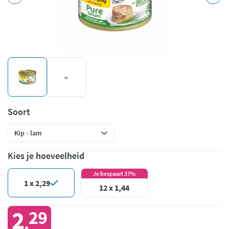
Soort
Kies je hoeveelheid
Je bespaart 37%
1 x 2,29
12 x 1,44
2
29
,