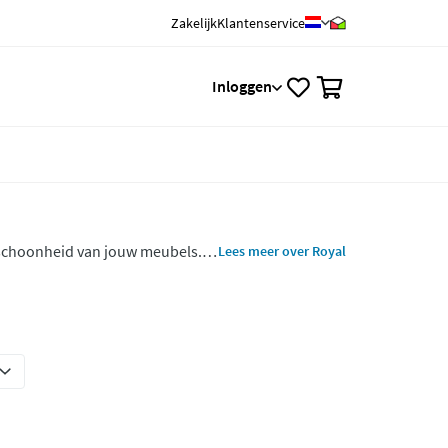
Zakelijk
Klantenservice
0
Inloggen
 schoonheid van jouw meubels.
Lees meer over Royal
ten meubels, van hout tot leer