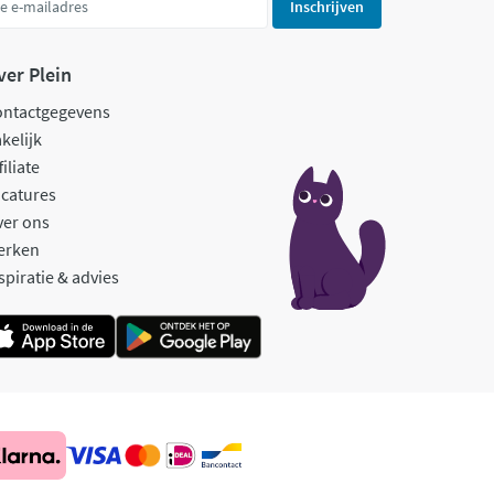
Inschrijven
ver Plein
ontactgegevens
kelijk
filiate
catures
ver ons
erken
spiratie & advies