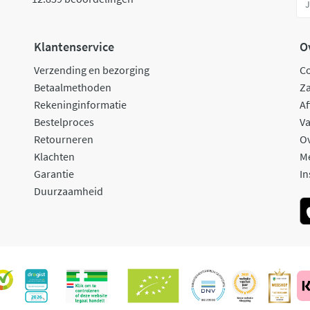
Klantenservice
O
Verzending en bezorging
C
Betaalmethoden
Za
Rekeninginformatie
Af
Bestelproces
Va
Retourneren
O
Klachten
M
Garantie
In
Duurzaamheid