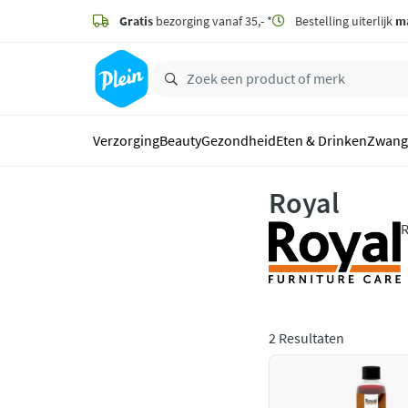
naar
hoofdinhoud
Gratis
bezorging vanaf 35,- *
Bestelling uiterlijk
m
zoeken
Verzorging
Beauty
Gezondheid
Eten & Drinken
Zwang
Royal
R
O
e
2 Resultaten