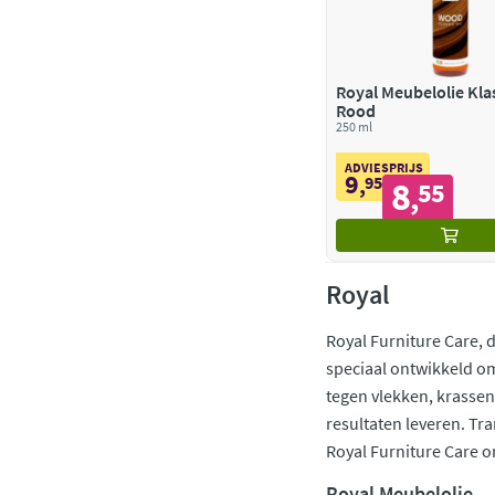
Royal Meubelolie Kla
Rood
250 ml
ADVIESPRIJS
9
,
95
8
55
,
Royal
Royal Furniture Care,
speciaal ontwikkeld om
tegen vlekken, krassen
resultaten leveren. Tr
Royal Furniture Care o
Royal Meubelolie