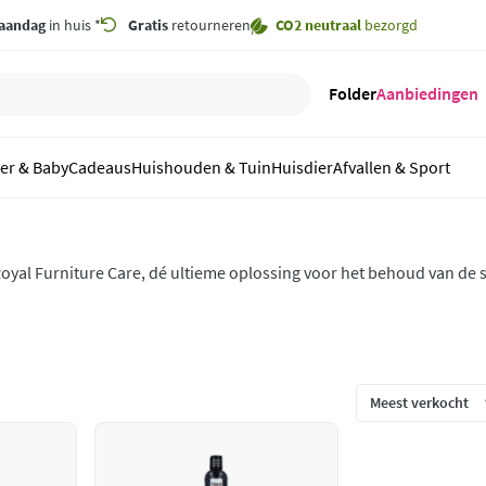
aandag
in huis *
Gratis
retourneren
CO2 neutraal
bezorgd
Folder
Aanbiedingen
er & Baby
Cadeaus
Huishouden & Tuin
Huisdier
Afvallen & Sport
oyal Furniture Care, dé ultieme oplossing voor het behoud van de
nze hoogwaardige producten zijn speciaal ontwikkeld om alle soor
n stof, te beschermen en te voeden.