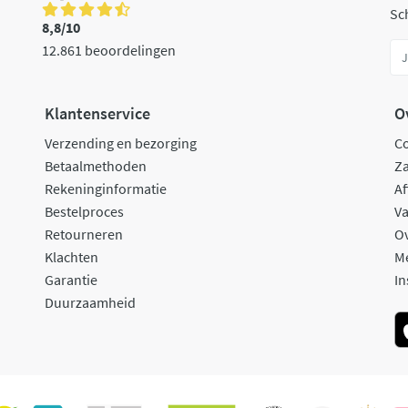
Sch
8,8/10
12.861 beoordelingen
Klantenservice
O
Verzending en bezorging
C
Betaalmethoden
Za
Rekeninginformatie
Af
Bestelproces
Va
Retourneren
O
Klachten
M
Garantie
In
Duurzaamheid