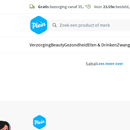
naar
hoofdinhoud
Gratis
bezorging vanaf 35,- *
Voor
23.59u
besteld
zoeken
Verzorging
Beauty
Gezondheid
Eten & Drinken
Zwang
Sabai
Lees meer over