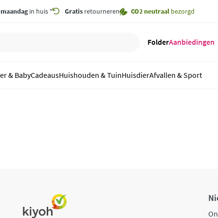
,
maandag
in huis *
Gratis
retourneren
CO2 neutraal
bezorgd
Folder
Aanbiedingen
er & Baby
Cadeaus
Huishouden & Tuin
Huisdier
Afvallen & Sport
Ni
On