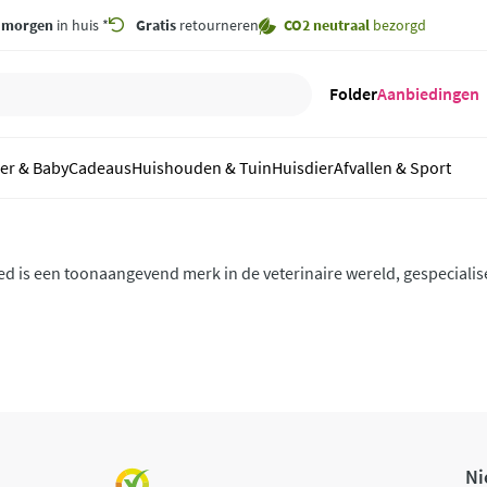
,
morgen
in huis *
Gratis
retourneren
CO2 neutraal
bezorgd
Folder
Aanbiedingen
er & Baby
Cadeaus
Huishouden & Tuin
Huisdier
Afvallen & Sport
d is een toonaangevend merk in de veterinaire wereld, gespeciali
voer dat de gezondheid van jouw huisdier centraal stelt.
Ni