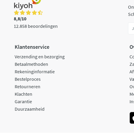
On
Sch
8,8/10
12.858 beoordelingen
Klantenservice
O
Verzending en bezorging
C
Betaalmethoden
Za
Rekeninginformatie
Af
Bestelproces
Va
Retourneren
O
Klachten
M
Garantie
In
Duurzaamheid