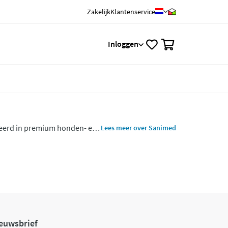
Zakelijk
Klantenservice
0
Inloggen
seerd in premium honden- en
Lees meer over Sanimed
euwsbrief