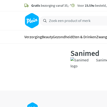
naar
hoofdinhoud
Gratis
bezorging vanaf 35,- *
Voor
23.59u
besteld
zoeken
Verzorging
Beauty
Gezondheid
Eten & Drinken
Zwang
Sanimed
Sanime
katten