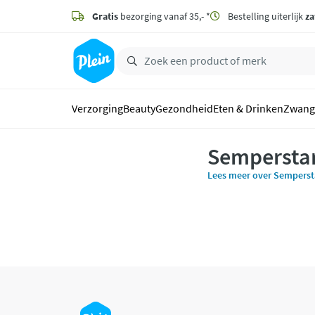
naar
hoofdinhoud
Gratis
bezorging vanaf 35,- *
Bestelling uiterlijk
za
zoeken
Verzorging
Beauty
Gezondheid
Eten & Drinken
Zwang
Sempersta
Lees meer over Semperst