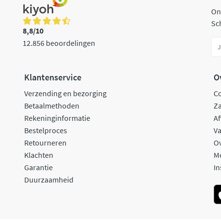
On
Sch
8,8/10
12.856 beoordelingen
Klantenservice
O
Verzending en bezorging
C
Betaalmethoden
Za
Rekeninginformatie
Af
Bestelproces
Va
Retourneren
O
Klachten
M
Garantie
In
Duurzaamheid