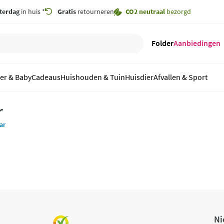
terdag
in huis *
Gratis
retourneren
CO2 neutraal
bezorgd
Folder
Aanbiedingen
er & Baby
Cadeaus
Huishouden & Tuin
Huisdier
Afvallen & Sport
r
ar
Ni