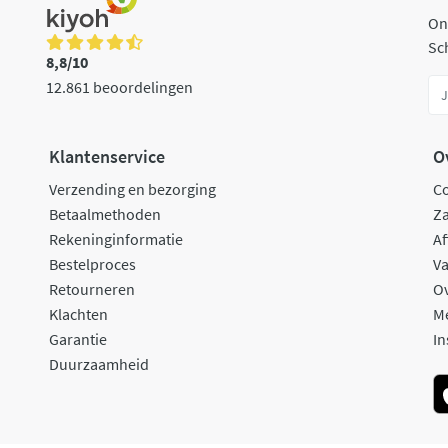
On
Sch
8,8/10
12.861 beoordelingen
Klantenservice
O
Verzending en bezorging
C
Betaalmethoden
Za
Rekeninginformatie
Af
Bestelproces
Va
Retourneren
O
Klachten
M
Garantie
In
Duurzaamheid