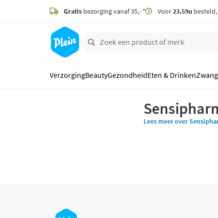
naar
hoofdinhoud
Gratis
bezorging vanaf 35,- *
Voor
23.59u
besteld
zoeken
Verzorging
Beauty
Gezondheid
Eten & Drinken
Zwang
Sensiphar
Lees meer over Sensiph