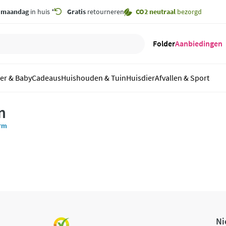
,
maandag
in huis *
Gratis
retourneren
CO2 neutraal
bezorgd
Folder
Aanbiedingen
er & Baby
Cadeaus
Huishouden & Tuin
Huisdier
Afvallen & Sport
m
arm
Ni