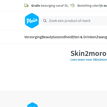
naar
hoofdinhoud
Gratis
bezorging vanaf 35,- *
Bestelling uiterlijk
m
zoeken
Verzorging
Beauty
Gezondheid
Eten & Drinken
Zwang
Skin2moro
Lees meer over Skin2mo