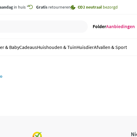
aandag
in huis *
Gratis
retourneren
CO2 neutraal
bezorgd
Folder
Aanbiedingen
er & Baby
Cadeaus
Huishouden & Tuin
Huisdier
Afvallen & Sport
ro
Ni