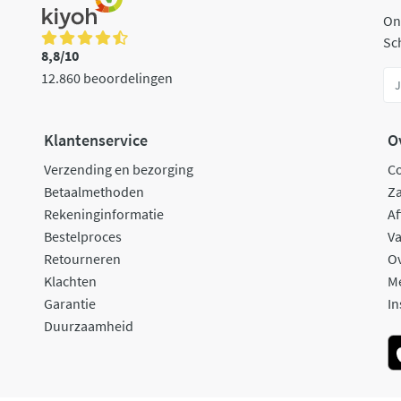
On
Sch
8,8/10
12.860 beoordelingen
Klantenservice
O
Verzending en bezorging
C
Betaalmethoden
Za
Rekeninginformatie
Af
Bestelproces
Va
Retourneren
O
Klachten
M
Garantie
In
Duurzaamheid