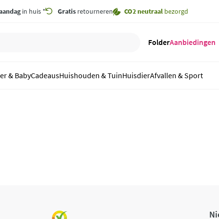
aandag
in huis *
Gratis
retourneren
CO2 neutraal
bezorgd
Folder
Aanbiedingen
er & Baby
Cadeaus
Huishouden & Tuin
Huisdier
Afvallen & Sport
Ni