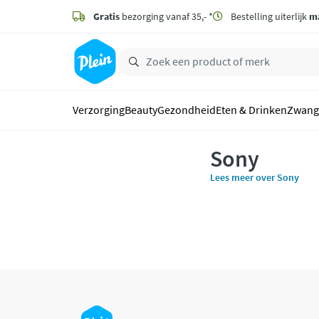
naar
hoofdinhoud
Gratis
bezorging vanaf 35,- *
Bestelling uiterlijk
m
zoeken
Verzorging
Beauty
Gezondheid
Eten & Drinken
Zwang
Sony
Lees meer over Sony