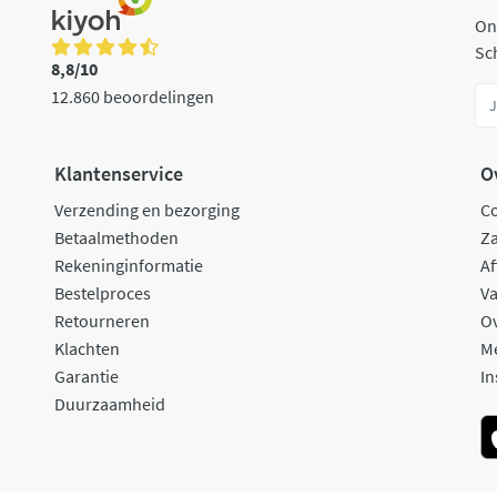
On
Sch
8,8/10
12.860 beoordelingen
Klantenservice
O
Verzending en bezorging
C
Betaalmethoden
Za
Rekeninginformatie
Af
Bestelproces
Va
Retourneren
O
Klachten
M
Garantie
In
Duurzaamheid