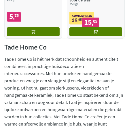
voor de Was
750 gr
5
75
,
ADVIESPRIJS
16
95
15
,
05
,
Tade Home Co
Tade Home Co is hét merk dat schoonheid en authenticiteit
combineert in prachtige huisdecoratie en
interieuraccessoires. Met hun unieke en handgemaakte
producten voeg je een vleugje stijl en elegantie toe aan je
woning. Of het nu gaat om sierkussens, vloerkleden of
handgemaakte keramiek, Tade Home Co staat bekend om zijn
vakmanschap en oog voor detail. Laat je inspireren door de
tijdloze ontwerpen en hoogwaardige materialen die gebruikt
worden in hun collecties. Met Tade Home Co creëer je een
warme en sfeervolle ambiance in je huis, waar je kunt