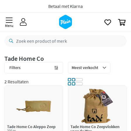
naar
8,8/10
Goed
oofdinhoud
zoeken
CO2 neutraal
bezorgd
0
Menu
Betaal met Klarna
Tade Home Co
Filters
2 Resultaten
Tade Home Co Aleppo Zeep
Tade Home Co Zeepvlokken
200 gr