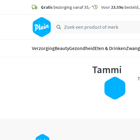
naar
hoofdinhoud
Gratis
bezorging vanaf 35,- *
Voor
23.59u
besteld
zoeken
Verzorging
Beauty
Gezondheid
Eten & Drinken
Zwang
Tammi
T
h
v