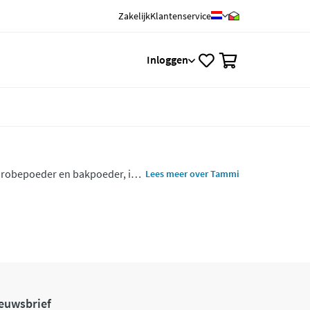
Zakelijk
Klantenservice
0
Inloggen
arobepoeder en bakpoeder, in
Lees meer over Tammi
atuur en de bakproducten zijn
euwsbrief