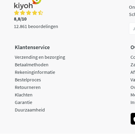
On
Sch
8,8/10
12.861 beoordelingen
Klantenservice
O
Verzending en bezorging
C
Betaalmethoden
Za
Rekeninginformatie
Af
Bestelproces
Va
Retourneren
O
Klachten
M
Garantie
In
Duurzaamheid