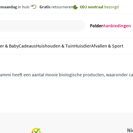
,
maandag
in huis *
Gratis
retourneren
CO2 neutraal
bezorgd
Folder
Aanbiedingen
er & Baby
Cadeaus
Huishouden & Tuin
Huisdier
Afvallen & Sport
ammi heeft een aantal mooie biologische producten, waaronder c
et assortiment. Tammi hecht veel waarde aan de puurheid van de n
erpakt in kleine glazen potjes.
Ni