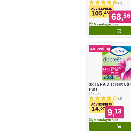
1
ADVIESPRIJS
105
,
48
68
56
,
Maandag in huis
aanbieding
3x
TENA Discreet Ultr
Plus
24 stuks
3
ADVIESPRIJS
14
,
07
9
13
,
Maandag in huis