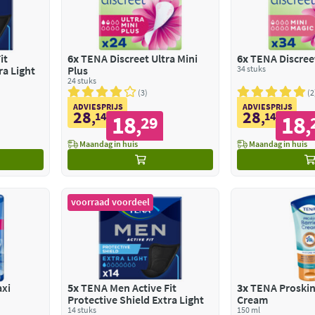
it
6x
TENA Discreet Ultra Mini
6x
TENA Discreet
ra Light
Plus
34 stuks
24 stuks
3
2
ADVIESPRIJS
ADVIESPRIJS
28
28
,
14
,
14
18
18
29
,
,
Maandag in huis
Maandag in huis
voorraad voordeel
xi
5x
TENA Men Active Fit
3x
TENA Proskin
Protective Shield Extra Light
Cream
14 stuks
150 ml