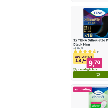
3x
TENA Silhouette 
Black Mini
18 stuks
4
ADVIESPRIJS
13
,
47
9
70
,
Maandag in huis
aanbieding