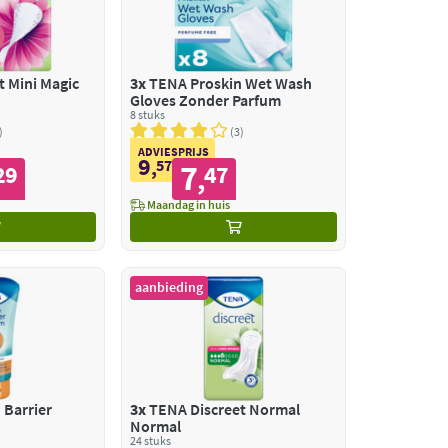
 Mini Magic
3x
TENA Proskin Wet Wash
Gloves Zonder Parfum
8 stuks
3
ADVIESPRIJS
9
,
57
7
29
47
,
Maandag in huis
aanbieding
 Barrier
3x
TENA Discreet Normal
Normal
24 stuks