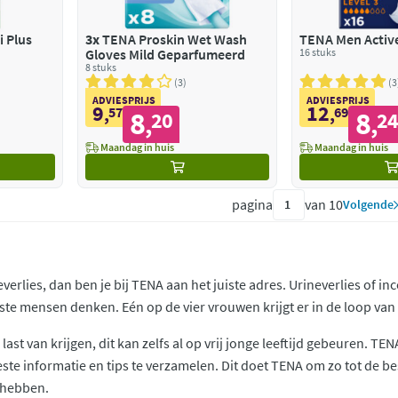
i Plus
3x
TENA Proskin Wet Wash
TENA Men Active 
Gloves Mild Geparfumeerd
16 stuks
8 stuks
3
3
ADVIESPRIJS
ADVIESPRIJS
9
12
,
57
,
69
8
8
20
2
,
,
Maandag in huis
Maandag in huis
pagina
van 10
Volgende
neverlies, dan ben je bij TENA aan het juiste adres. Urineverlies of in
te mensen denken. Eén op de vier vrouwen krijgt er in de loop van h
last van krijgen, dit kan zelfs al op vrij jonge leeftijd gebeuren. T
ste informatie en tips te verzamelen. Dit doet TENA om zo tot de 
 hebben.