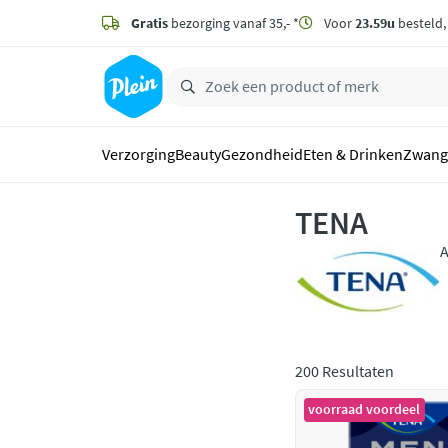
naar
hoofdinhoud
Gratis
bezorging vanaf 35,- *
Voor
23.59u
besteld
zoeken
Verzorging
Beauty
Gezondheid
Eten & Drinken
Zwang
TENA
A
i
i
200 Resultaten
voorraad voordeel