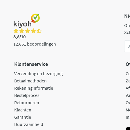
Ni
On
Sch
8,8/10
12.861 beoordelingen
Klantenservice
O
Verzending en bezorging
C
Betaalmethoden
Za
Rekeninginformatie
Af
Bestelproces
Va
Retourneren
O
Klachten
M
Garantie
In
Duurzaamheid