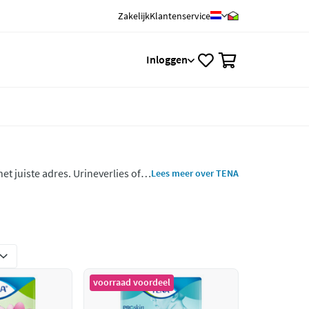
Zakelijk
Klantenservice
0
Inloggen
et juiste adres. Urineverlies of
Lees meer over TENA
TENA pants, verband en
voorraad voordeel