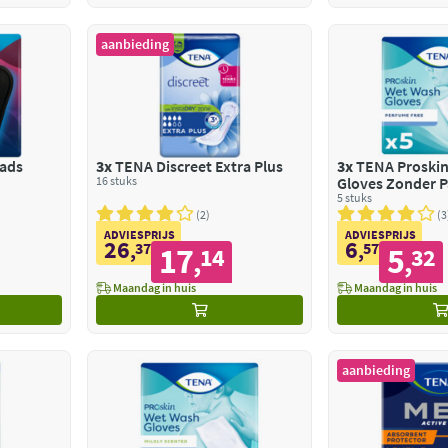
aanbieding
Pads
3x
TENA Discreet Extra Plus
3x
TENA Proski
16 stuks
Gloves Zonder 
5 stuks
2
3
ADVIESPRIJS
ADVIESPRIJS
26
6
,
37
,
57
17
5
14
32
,
,
Maandag in huis
Maandag in huis
aanbieding