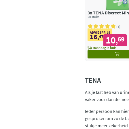
3x
TENA Discreet Min
20 stuks
1
ADVIESPRIJS
16
,
47
10
69
,
Maandag in huis
TENA
Als je last heb van uri
vaker voor dan de mees
Ieder persoon kan hier 
gesproken om zo de be
stukje meer zekerheid