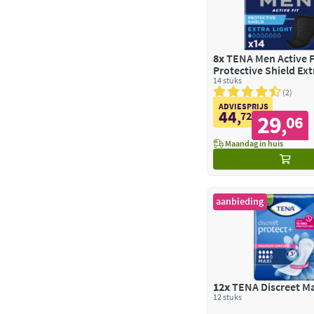
8x
TENA Men Active F
Protective Shield Ext
14 stuks
2
ADVIESPRIJS
44
,
72
29
06
,
Maandag in huis
aanbieding
12x
TENA Discreet Ma
12 stuks