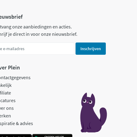
euwsbrief
tvang onze aanbiedingen en acties.
rijf je direct in voor onze nieuwsbrief.
Inschrijven
ver Plein
ontactgegevens
kelijk
filiate
catures
ver ons
erken
spiratie & advies