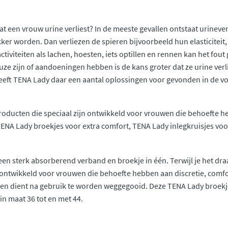
dat een vrouw urine verliest? In de meeste gevallen ontstaat urinev
er worden. Dan verliezen de spieren bijvoorbeeld hun elasticiteit, 
e activiteiten als lachen, hoesten, iets optillen en rennen kan het fo
e zijn of aandoeningen hebben is de kans groter dat ze urine verl
 heeft TENA Lady daar een aantal oplossingen voor gevonden in de v
producten die speciaal zijn ontwikkeld voor vrouwen die behoefte he
ENA Lady broekjes voor extra comfort, TENA Lady inlegkruisjes voo
een sterk absorberend verband en broekje in één. Terwijl je het dr
 ontwikkeld voor vrouwen die behoefte hebben aan discretie, comfo
 en dient na gebruik te worden weggegooid. Deze TENA Lady broekj
 in maat 36 tot en met 44.