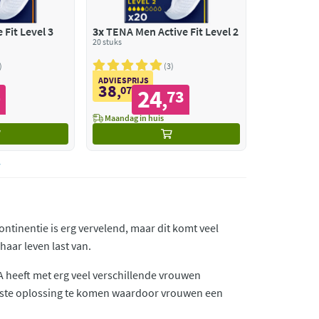
Fit Level 3
3x
TENA Men Active Fit Level 2
20 stuks
3
ADVIESPRIJS
38
,
07
24
4
73
,
Maandag in huis
continentie is erg vervelend, maar dit komt veel
aar leven last van.
ENA heeft met erg veel verschillende vrouwen
beste oplossing te komen waardoor vrouwen een