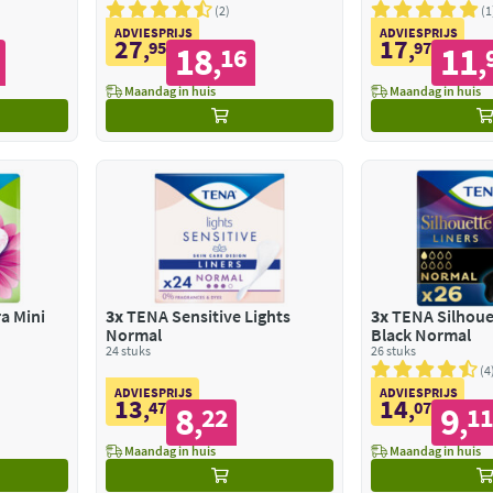
2
1
ADVIESPRIJS
ADVIESPRIJS
27
17
,
95
,
97
18
11
16
,
,
Maandag in huis
Maandag in huis
a Mini
3x
TENA Sensitive Lights
3x
TENA Silhoue
Normal
Black Normal
24 stuks
26 stuks
4
ADVIESPRIJS
ADVIESPRIJS
13
14
,
47
,
07
8
9
22
1
,
,
Maandag in huis
Maandag in huis