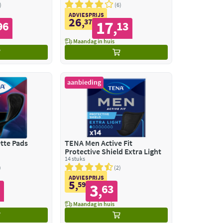
6
ADVIESPRIJS
26
,
37
17
96
13
,
Maandag in huis
aanbieding
tte Pads
TENA Men Active Fit
Protective Shield Extra Light
14 stuks
2
ADVIESPRIJS
5
,
59
3
1
63
,
Maandag in huis