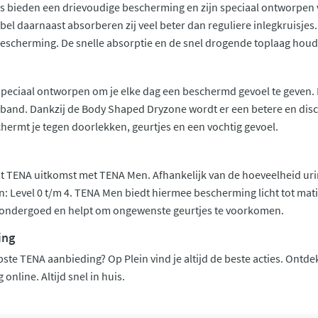
s bieden een drievoudige bescherming en zijn speciaal ontworpen vo
bel daarnaast absorberen zij veel beter dan reguliere inlegkruisje
 bescherming. De snelle absorptie en de snel drogende toplaag houd
speciaal ontworpen om je elke dag een beschermd gevoel te geven.
band. Dankzij de Body Shaped Dryzone wordt er een betere en dis
hermt je tegen doorlekken, geurtjes en een vochtig gevoel.
 TENA uitkomst met TENA Men. Afhankelijk van de hoeveelheid urine
: Level 0 t/m 4. TENA Men biedt hiermee bescherming licht tot mat
et ondergoed en helpt om ongewenste geurtjes te voorkomen.
ing
ste TENA aanbieding? Op Plein vind je altijd de beste acties. Ontde
online. Altijd snel in huis.