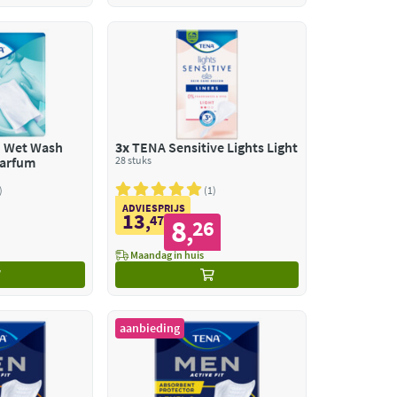
n Wet Wash
3x
TENA Sensitive Lights Light
Parfum
28 stuks
1
ADVIESPRIJS
13
,
47
8
26
,
Maandag in huis
aanbieding