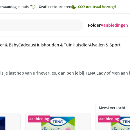
,
maandag
in huis *
Gratis
retourneren
CO2 neutraal
bezorgd
Folder
Aanbiedingen
er & Baby
Cadeaus
Huishouden & Tuin
Huisdier
Afvallen & Sport
ls je last heb van urineverlies, dan ben je bij TENA Lady of Men aan h
ncontinentie is erg vervelend, maar dit komt vaak voor. Ontdek de 
nlegkruisjes.
aanbieding
aanbieding