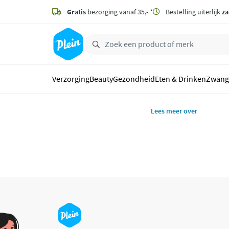
naar
hoofdinhoud
Gratis
bezorging vanaf 35,- *
Bestelling uiterlijk
za
zoeken
Verzorging
Beauty
Gezondheid
Eten & Drinken
Zwang
Lees meer over