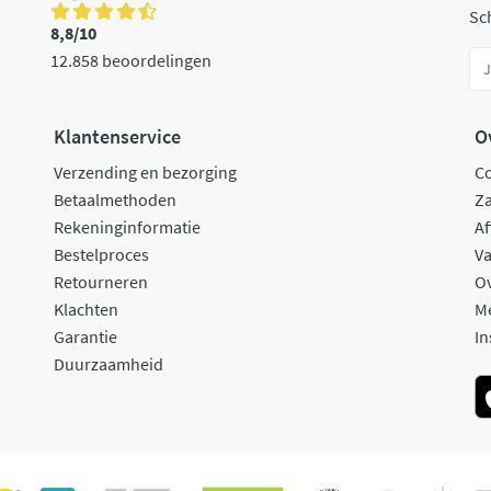
Sch
8,8/10
12.858 beoordelingen
Klantenservice
O
Verzending en bezorging
C
Betaalmethoden
Za
Rekeninginformatie
Af
Bestelproces
Va
Retourneren
O
Klachten
M
Garantie
In
Duurzaamheid