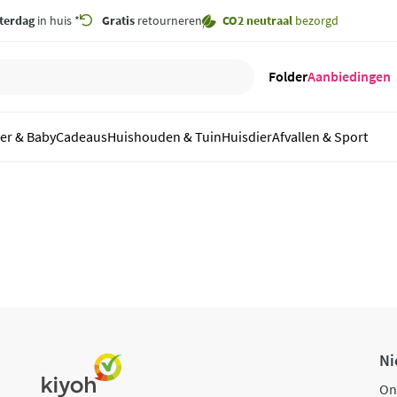
terdag
in huis *
Gratis
retourneren
CO2 neutraal
bezorgd
Folder
Aanbiedingen
er & Baby
Cadeaus
Huishouden & Tuin
Huisdier
Afvallen & Sport
Ni
On