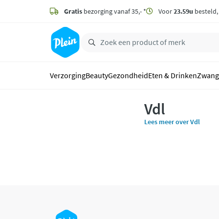
naar
hoofdinhoud
Gratis
bezorging vanaf 35,- *
Voor
23.59u
besteld
zoeken
Verzorging
Beauty
Gezondheid
Eten & Drinken
Zwang
Vdl
Lees meer over Vdl