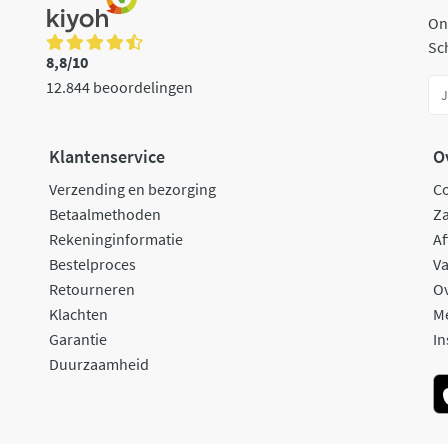
On
Sch
8,8/10
12.844 beoordelingen
Klantenservice
O
Verzending en bezorging
C
Betaalmethoden
Za
Rekeninginformatie
Af
Bestelproces
Va
Retourneren
O
Klachten
M
Garantie
In
Duurzaamheid