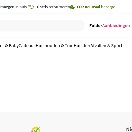
,
morgen
in huis *
Gratis
retourneren
CO2 neutraal
bezorgd
Folder
Aanbiedingen
er & Baby
Cadeaus
Huishouden & Tuin
Huisdier
Afvallen & Sport
Ni