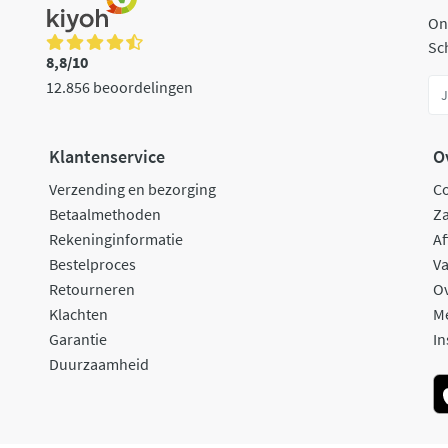
On
Sch
8,8/10
12.856 beoordelingen
Klantenservice
O
Verzending en bezorging
C
Betaalmethoden
Za
Rekeninginformatie
Af
Bestelproces
Va
Retourneren
O
Klachten
M
Garantie
In
Duurzaamheid