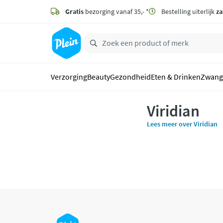
naar
hoofdinhoud
Gratis
bezorging vanaf 35,- *
Bestelling uiterlijk
za
zoeken
Verzorging
Beauty
Gezondheid
Eten & Drinken
Zwang
Viridian
Lees meer over Viridian