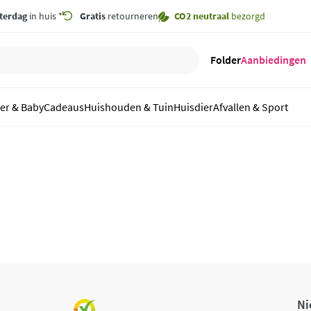
terdag
in huis *
Gratis
retourneren
CO2 neutraal
bezorgd
Folder
Aanbiedingen
er & Baby
Cadeaus
Huishouden & Tuin
Huisdier
Afvallen & Sport
Ni