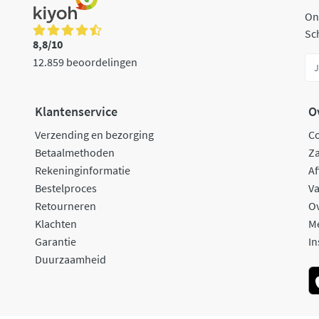
On
Sch
8,8/10
12.859 beoordelingen
Klantenservice
O
Verzending en bezorging
C
Betaalmethoden
Za
Rekeninginformatie
Af
Bestelproces
Va
Retourneren
O
Klachten
M
Garantie
In
Duurzaamheid