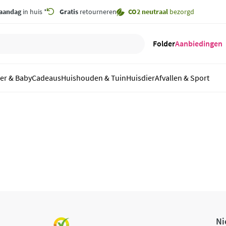
aandag
in huis *
Gratis
retourneren
CO2 neutraal
bezorgd
Folder
Aanbiedingen
er & Baby
Cadeaus
Huishouden & Tuin
Huisdier
Afvallen & Sport
Ni