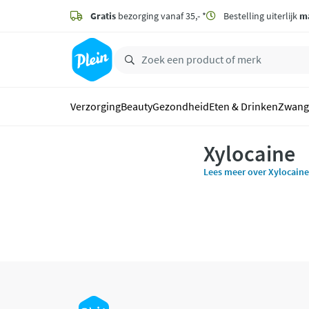
naar
hoofdinhoud
Gratis
bezorging vanaf 35,- *
Bestelling uiterlijk
m
zoeken
Verzorging
Beauty
Gezondheid
Eten & Drinken
Zwang
Xylocaine
Lees meer over Xylocaine