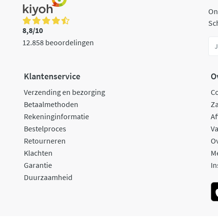
On
Sch
8,8/10
12.858 beoordelingen
Klantenservice
O
Verzending en bezorging
C
Betaalmethoden
Za
Rekeninginformatie
Af
Bestelproces
Va
Retourneren
O
Klachten
M
Garantie
In
Duurzaamheid