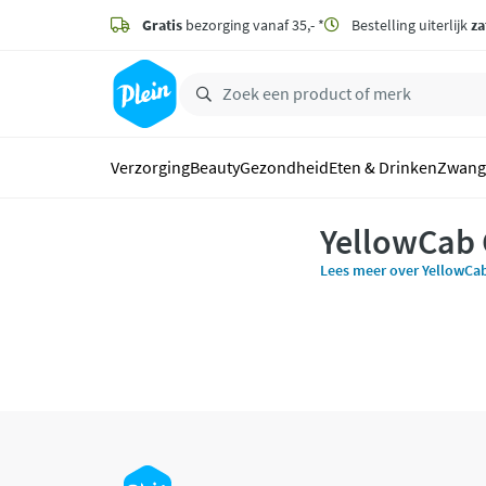
naar
hoofdinhoud
Gratis
bezorging vanaf 35,- *
Bestelling uiterlijk
za
zoeken
Verzorging
Beauty
Gezondheid
Eten & Drinken
Zwang
YellowCab
Lees meer over YellowCa