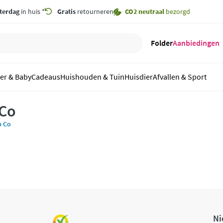
terdag
in huis *
Gratis
retourneren
CO2 neutraal
bezorgd
Folder
Aanbiedingen
er & Baby
Cadeaus
Huishouden & Tuin
Huisdier
Afvallen & Sport
 Co
b Co
Ni