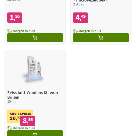
+ microvezeldoek)
2 stuks
1
4
95
49
,
,
Morgen in huis
Morgen in huis
Zeiss Anti-Condens Kit voor
Brillen
15 ml
ADVIESPRIJS
10
99
8
,
55
,
Morgen in huis