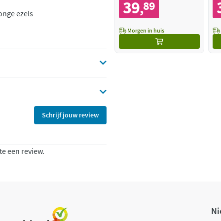
39
89
,
onge ezels
Morgen in huis
Schrijf jouw review
te een review.
Ni