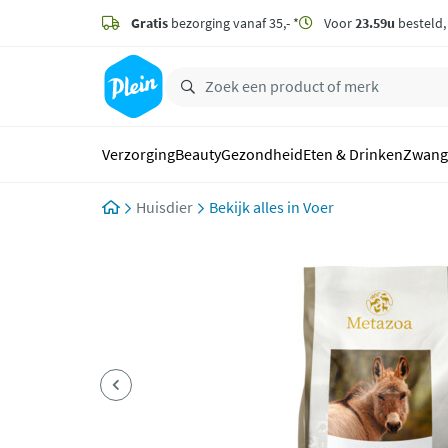
naar
hoofdinhoud
Gratis
bezorging vanaf 35,- *
Voor
23.59u
besteld
zoeken
Verzorging
Beauty
Gezondheid
Eten & Drinken
Zwang
Huisdier
Voer