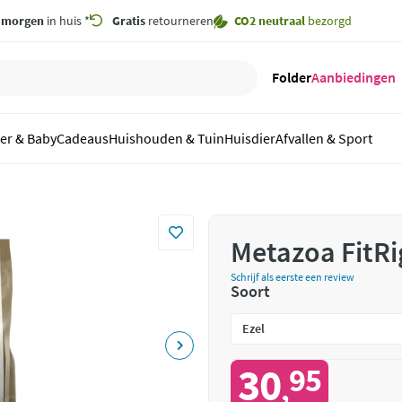
,
morgen
in huis *
Gratis
retourneren
CO2 neutraal
bezorgd
Folder
Aanbiedingen
er & Baby
Cadeaus
Huishouden & Tuin
Huisdier
Afvallen & Sport
Metazoa FitRi
Schrijf als eerste een review
Soort
30
95
,