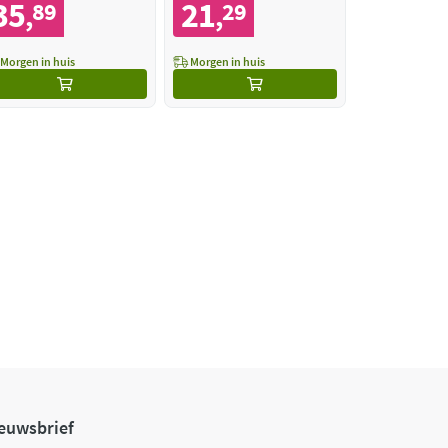
35
21
89
29
,
,
Morgen in huis
Morgen in huis
euwsbrief