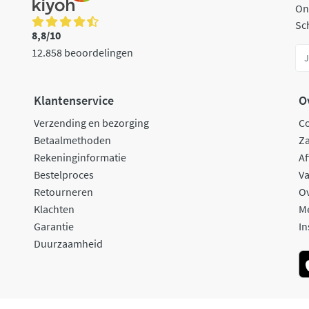
On
Sch
8,8/10
12.858 beoordelingen
Klantenservice
O
Verzending en bezorging
C
Betaalmethoden
Za
Rekeninginformatie
Af
Bestelproces
Va
Retourneren
O
Klachten
M
Garantie
In
Duurzaamheid