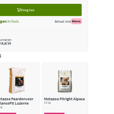
Voeg toe
gen
in huis
Betaal met
*
ourneren
t
8,8/10
k
tazoa Paardenvoer
Metazoa Fitright Alpaca
lanceFit Luzerne
15 kg
kg