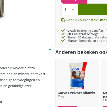
Voeg
toe
Voor
23.59u
besteld,
mor
Gratis
bezorging vanaf 35,- 
CO2 neutraal
bezorgd
Binnen 30 dagen gratis ret
Klanten beoordelen ons me
Anderen bekeken oo
odern ruwvoer niet zo
itaminen en mineralen tekort.
 onnodige toevoegingen en
de en gelukkige ezel.
Garvo Ezelvoer Alfamix
Me
20 kg
Ba
15 
ht