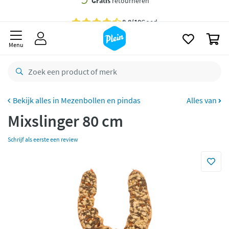
naar
oofdinhoud
Gratis
bezorging vanaf 35,- *
zoeken
0
Voor
23.59u
besteld,
maandag
in huis *
Menu
Gratis
retourneren
8,8/10
Goed
CO2 neutraal
bezorgd
Mezenbollen en pindas
Alles van
Mixslinger 80 cm
Betaal met Klarna
Schrijf als eerste een review