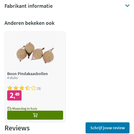
Fabrikant informatie
Anderen bekeken ook
Boon Pindakaasbollen
4 stuks
3
2
49
,
Maandag in huis
Reviews
Schrijf jouw review