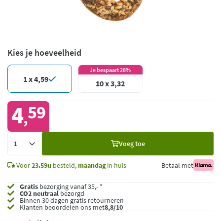
Kies je hoeveelheid
Je bespaart 28%
1 x 4,59
10 x 3,32
4
59
,
Voeg
Voeg toe
toe
Voor
23.59u
besteld,
maandag
in huis
Betaal met
Gratis
bezorging vanaf 35,- *
CO2 neutraal
bezorgd
Binnen 30 dagen gratis retourneren
Klanten beoordelen ons met
8,8/10