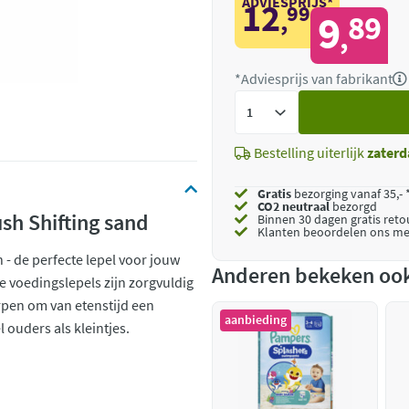
ADVIESPRIJS*
12
99
,
9
89
,
*Adviesprijs van fabrikant
Voeg
toe
Bestelling uiterlijk
zaterd
Gratis
bezorging vanaf 35,- 
CO2 neutraal
bezorgd
sh Shifting sand
Binnen 30 dagen gratis ret
Klanten beoordelen ons me
- de perfecte lepel voor jouw
Anderen bekeken oo
e voedingslepels zijn zorgvuldig
rpen om van etenstijd een
aanbieding
 ouders als kleintjes.