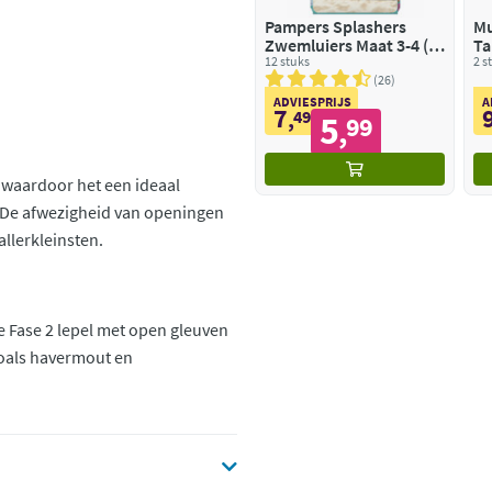
Pampers Splashers
Mu
Zwemluiers Maat 3-4 (6-
Ta
11 kg)
12 stuks
sa
2 s
26
ADVIESPRIJS
A
7
,
49
5
99
,
, waardoor het een ideaal
 De afwezigheid van openingen
allerkleinsten.
de Fase 2 lepel met open gleuven
zoals havermout en