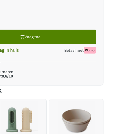
Voeg toe
ag
in huis
Betaal met
*
ourneren
t
8,8/10
k