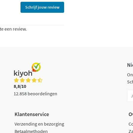
Schrijf jouw review
te een review.
Ni
On
Sch
8,8/10
12.858 beoordelingen
Klantenservice
O
Verzending en bezorging
C
Betaalmethoden
Za