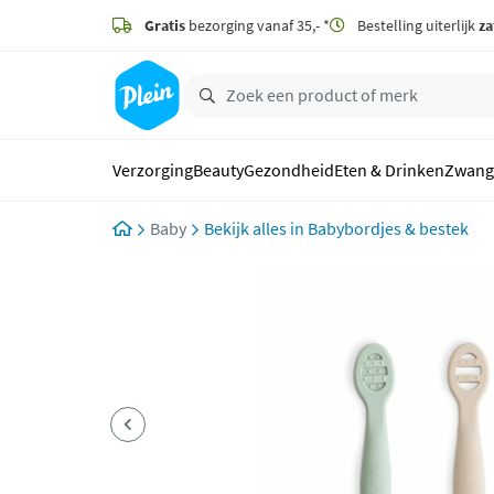
naar
hoofdinhoud
Gratis
bezorging vanaf 35,- *
Bestelling uiterlijk
za
zoeken
Verzorging
Beauty
Gezondheid
Eten & Drinken
Zwang
Baby
Babybordjes & bestek