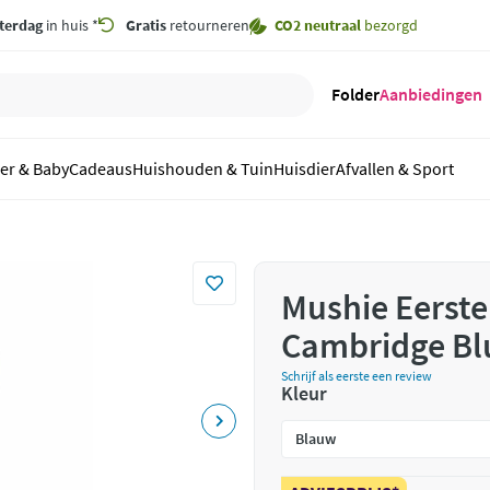
terdag
in huis *
Gratis
retourneren
CO2 neutraal
bezorgd
Folder
Aanbiedingen
er & Baby
Cadeaus
Huishouden & Tuin
Huisdier
Afvallen & Sport
Mushie Eerste
Cambridge Blu
Schrijf als eerste een review
Kleur