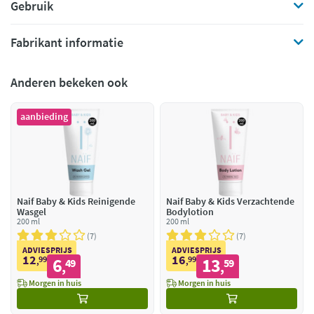
Gebruik
Fabrikant informatie
Anderen bekeken ook
aanbieding
Naif Baby & Kids Reinigende
Naif Baby & Kids Verzachtende
Wasgel
Bodylotion
200 ml
200 ml
7
7
ADVIESPRIJS
ADVIESPRIJS
12
16
99
6
99
13
,
49
,
59
,
,
Morgen in huis
Morgen in huis