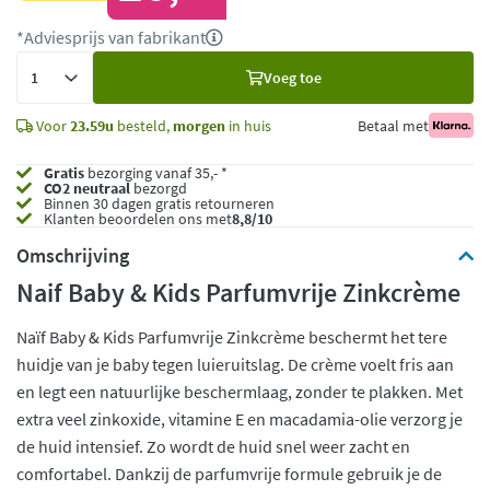
*Adviesprijs van fabrikant
Voeg
Voeg toe
toe
Voor
23.59u
besteld,
morgen
in huis
Betaal met
Gratis
bezorging vanaf 35,- *
CO2 neutraal
bezorgd
Binnen 30 dagen gratis retourneren
Klanten beoordelen ons met
8,8/10
Omschrijving
Naif Baby & Kids Parfumvrije Zinkcrème
Naïf Baby & Kids Parfumvrije Zinkcrème beschermt het tere
huidje van je baby tegen luieruitslag. De crème voelt fris aan
en legt een natuurlijke beschermlaag, zonder te plakken. Met
extra veel zinkoxide, vitamine E en macadamia-olie verzorg je
de huid intensief. Zo wordt de huid snel weer zacht en
comfortabel. Dankzij de parfumvrije formule gebruik je de