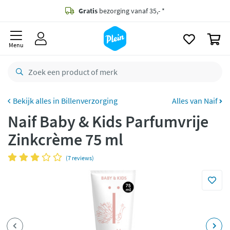
naar
oofdinhoud
Gratis
bezorging vanaf 35,- *
zoeken
0
Voor
23.59u
besteld,
morgen
in huis *
Menu
Gratis
retourneren
8,8/10
Goed
CO2 neutraal
bezorgd
Billenverzorging
Alles van Naif
Naif Baby & Kids Parfumvrije
Betaal met Klarna
Zinkcrème 75 ml
(7 reviews)