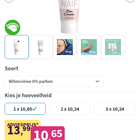
Soort
Kies je hoeveelheid
1 x 10,65
2 x 10,24
3 x 10,24
ADVIESPRIJS*
13
99
,
10
65
,