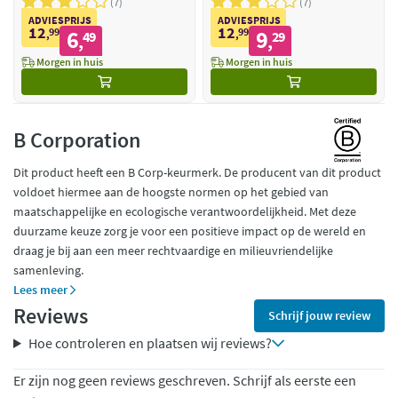
7
7
ADVIESPRIJS
ADVIESPRIJS
12
12
99
6
99
9
,
49
,
29
,
,
Morgen in huis
Morgen in huis
B Corporation
Dit product heeft een B Corp-keurmerk. De producent van dit product
voldoet hiermee aan de hoogste normen op het gebied van
maatschappelijke en ecologische verantwoordelijkheid. Met deze
duurzame keuze zorg je voor een positieve impact op de wereld en
draag je bij aan een meer rechtvaardige en milieuvriendelijke
samenleving.
Lees meer
Reviews
Schrijf jouw review
Hoe controleren en plaatsen wij reviews?
Er zijn nog geen reviews geschreven. Schrijf als eerste een