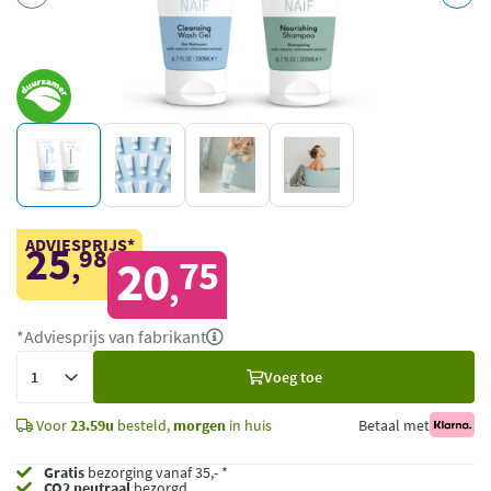
ADVIESPRIJS*
25
98
,
20
75
,
*Adviesprijs van fabrikant
Voeg
Voeg toe
toe
Voor
23.59u
besteld,
morgen
in huis
Betaal met
Gratis
bezorging vanaf 35,- *
CO2 neutraal
bezorgd