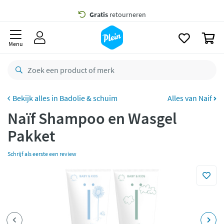
naar
oofdinhoud
Gratis
bezorging vanaf 35,- *
zoeken
0
Voor
23.59u
besteld,
morgen
in huis *
Menu
Gratis
retourneren
8,8/10
Goed
CO2 neutraal
bezorgd
Badolie & schuim
Alles van Naif
Naïf Shampoo en Wasgel
Betaal met Klarna
Pakket
Schrijf als eerste een review