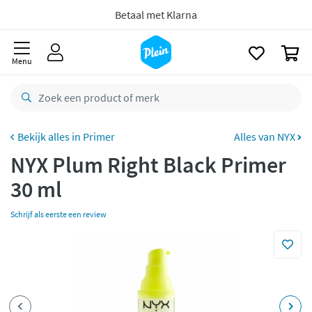
naar
oofdinhoud
zoeken
Voor
23.59u
besteld,
morgen
in huis *
0
Gratis
retourneren
Menu
8,8/10
Goed
CO2 neutraal
bezorgd
Primer
Alles van NYX
Betaal met Klarna
NYX Plum Right Black Primer
30 ml
Schrijf als eerste een review