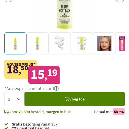
ADVIESPRIJS*
18
50
,
15
19
,
*Adviesprijs van fabrikant
Voeg
Voeg toe
toe
Voor
23.59u
besteld,
morgen
in huis
Betaal met
Gratis
bezorging vanaf 35,- *
CO2 neutraal
bezorgd