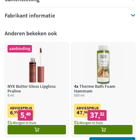
Fabrikant informatie
Anderen bekeken ook
aanbieding
NYX Butter Gloss Lipgloss
4x
Therme Bath Foam
Praline
Hammam
8 ml
500 ml
ADVIESPRIJS
ADVIESPRIJS
6
47
95
5
96
37
,
49
,
32
,
,
Morgen in huis
Morgen in huis