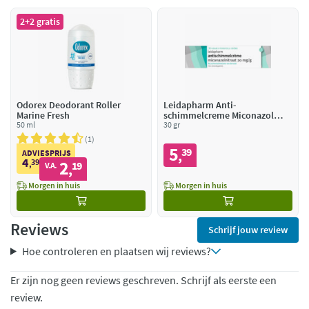
2+2 gratis
Odorex Deodorant Roller
Leidapharm Anti-
Marine Fresh
schimmelcreme Miconazol
50 ml
20mg/g
30 gr
1
5
39
,
ADVIESPRIJS
4
39
2
,
19
V.A.
,
Morgen in huis
Morgen in huis
Reviews
Schrijf jouw review
Hoe controleren en plaatsen wij reviews?
Er zijn nog geen reviews geschreven. Schrijf als eerste een
review.