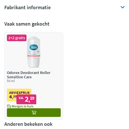
Fabrikant informatie
Vaak samen gekocht
2+2 gratis
Odorex Deodorant Roller
Sensitive Care
50 ml
ADVIESPRIJS
4
39
2
,
19
V.A.
,
Morgen in huis
Anderen bekeken ook