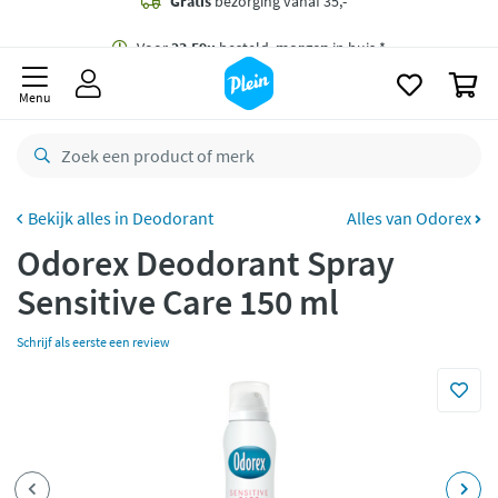
naar
oofdinhoud
Gratis
bezorging vanaf 35,- *
zoeken
0
Voor
23.59u
besteld,
morgen
in huis *
Menu
Gratis
retourneren
8,8/10
Goed
CO2 neutraal
bezorgd
Deodorant
Alles van Odorex
Odorex Deodorant Spray
Betaal met Klarna
Sensitive Care 150 ml
Schrijf als eerste een review