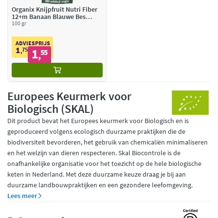
Organix Knijpfruit Nutri Fiber
12+m Banaan Blauwe Bes
Yoghurt BIO
100 gr
ADVIESPRIJS
1
75
1
,
55
,
Europees Keurmerk voor
Biologisch (SKAL)
Dit product bevat het Europees keurmerk voor Biologisch en is
geproduceerd volgens ecologisch duurzame praktijken die de
biodiversiteit bevorderen, het gebruik van chemicaliën minimaliseren
en het welzijn van dieren respecteren. Skal Biocontrole is de
onafhankelijke organisatie voor het toezicht op de hele biologische
keten in Nederland. Met deze duurzame keuze draag je bij aan
duurzame landbouwpraktijken en een gezondere leefomgeving.
Lees meer