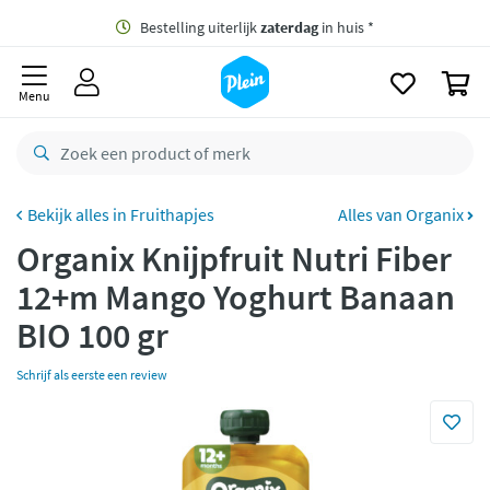
naar
oofdinhoud
Gratis
bezorging vanaf 35,- *
zoeken
0
Bestelling uiterlijk
zaterdag
in huis *
Menu
Gratis
retourneren
8,8/10
Goed
CO2 neutraal
bezorgd
Fruithapjes
Alles van Organix
Organix Knijpfruit Nutri Fiber
Betaal met Klarna
12+m Mango Yoghurt Banaan
BIO 100 gr
Schrijf als eerste een review