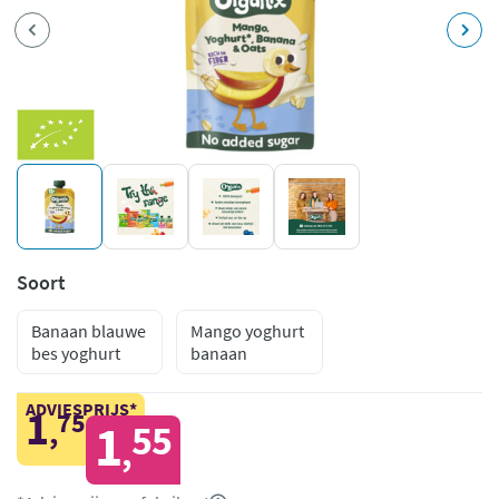
Soort
Banaan blauwe
Mango yoghurt
bes yoghurt
banaan
ADVIESPRIJS*
1
75
,
1
55
,