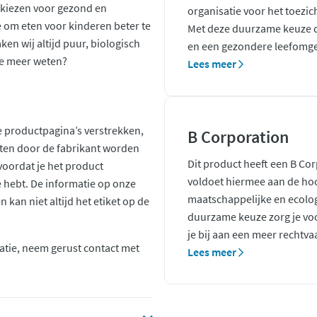
 kiezen voor gezond en
organisatie voor het toezic
e om eten voor kinderen beter te
Met deze duurzame keuze d
en wij altijd puur, biologisch
en een gezondere leefomge
l je meer weten?
Lees meer
 productpagina’s verstrekken,
B Corporation
ten door de fabrikant worden
Dit product heeft een B Co
voordat je het product
voldoet hiermee aan de ho
ie hebt. De informatie op onze
maatschappelijke en ecolo
kan niet altijd het etiket op de
duurzame keuze zorg je voo
je bij aan een meer rechtva
atie, neem gerust contact met
Lees meer