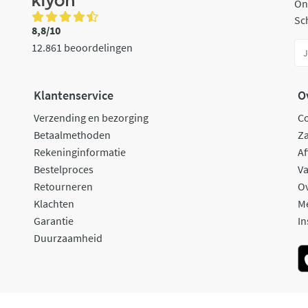
On
Sch
8,8/10
12.861 beoordelingen
Klantenservice
O
Verzending en bezorging
C
Betaalmethoden
Za
Rekeninginformatie
Af
Bestelproces
Va
Retourneren
O
Klachten
M
Garantie
In
Duurzaamheid