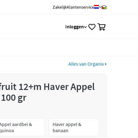
Zakelijk
Klantenservice
0
Inloggen
Alles van Organix
fruit 12+m Haver Appel
100 gr
Appel aardbei &
Haver appel &
quinoa
banaan