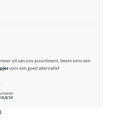
 meer uit van ons assortiment. Neem eens een
pjes
voor een goed alternatief
*
ourneren
t
8,8/10
k