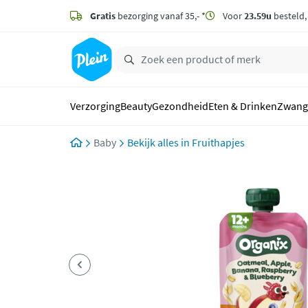
naar
hoofdinhoud
Gratis
bezorging vanaf 35,- *
Voor
23.59u
besteld
zoeken
Verzorging
Beauty
Gezondheid
Eten & Drinken
Zwang
Baby
Fruithapjes