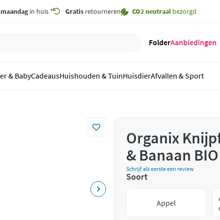
,
maandag
in huis *
Gratis
retourneren
CO2 neutraal
bezorgd
Folder
Aanbiedingen
er & Baby
Cadeaus
Huishouden & Tuin
Huisdier
Afvallen & Sport
Organix Knijp
& Banaan BIO 
Schrijf als eerste een review
Soort
Appel