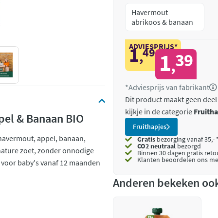
Havermout
abrikoos & banaan
ADVIESPRIJS*
1
49
,
1
39
,
*Adviesprijs van fabrikant
Dit product maakt geen deel
kijkje in de categorie
Fruitha
pel & Banaan BIO
Fruithapjes
 havermout, appel, banaan,
Gratis
bezorging vanaf 35,- 
CO2 neutraal
bezorgd
nature zoet, zonder onnodige
Binnen 30 dagen gratis ret
Klanten beoordelen ons me
t voor baby's vanaf 12 maanden
Anderen bekeken oo