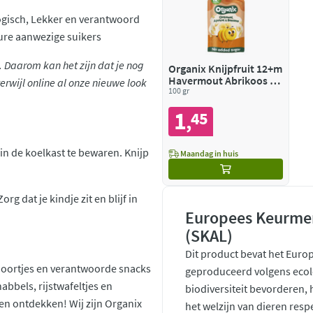
logisch, Lekker en verantwoord
ure aanwezige suikers
. Daarom kan het zijn dat je nog
Organix Knijpfruit 12+m
Havermout Abrikoos &
erwijl online al onze nieuwe look
Banaan BIO
100 gr
1
45
,
n de koelkast te bewaren. Knijp
Maandag in huis
g dat je kindje zit en blijf in
Europees Keurmer
(SKAL)
Dit product bevat het Euro
ndoortjes en verantwoorde snacks
geproduceerd volgens ecol
nabbels, rijstwafeltjes en
biodiversiteit bevorderen,
en ontdekken! Wij zijn Organix
het welzijn van dieren resp