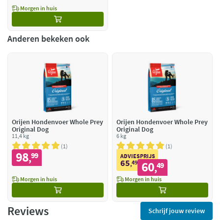
Morgen in huis
Anderen bekeken ook
Orijen Hondenvoer Whole Prey
Orijen Hondenvoer Whole Prey
Original Dog
Original Dog
11,4 kg
6 kg
1
1
98
99
,
ADVIESPRIJS
65
49
60
,
49
,
Morgen in huis
Morgen in huis
Reviews
Schrijf jouw review