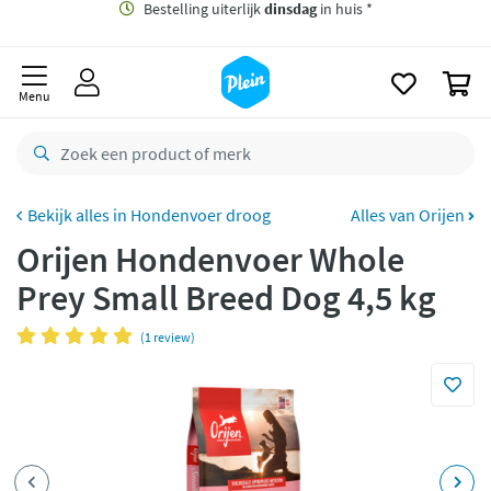
naar
oofdinhoud
Gratis
bezorging vanaf 35,- *
zoeken
0
Bestelling uiterlijk
dinsdag
in huis *
Menu
Gratis
retourneren
8,8/10
Goed
CO2 neutraal
bezorgd
Hondenvoer droog
Alles van Orijen
Orijen Hondenvoer Whole
Betaal met Klarna
Prey Small Breed Dog 4,5 kg
(1 review)