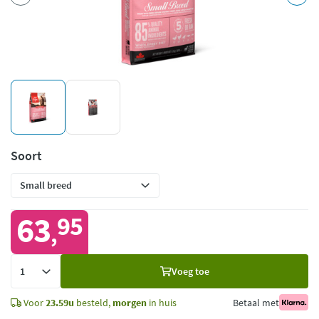
Soort
63
95
,
Voeg
Voeg toe
toe
Voor
23.59u
besteld,
morgen
in huis
Betaal met