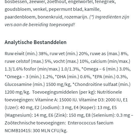
bosbessen, zeewier, zoethout, engelwortel, fenegriek,
goudsbloem, venkel, pepermunt blad, kamille,
paardenbloem, bonenkruid, rozemarijn.
(*) Ingrediënten zijn
vers aan de bereiding toegevoegd!
Analytische Bestanddelen
Ruw eiwit (min.) 38%, ruw vet (min.) 20%, ruwe as (max.) 8%,
ruwe celstof (max.) 5%, vocht (max.) 10%, calcium (min/max.)
1.3/1.6% fosfor (min/max.) 1.0/1.3%, *Omega – 6 (min.) 3.0%,
*Omega – 3 (min.) 1.2%, *DHA (min.) 0.6%, *EPA (min.) 0.3%,
Glucosamine (min.) 1500 mg/kg, *Chondroitine sulfaat (min.)
1200 mg/kg. Toevoegingsmiddelen (per kg): Nutritionele
toevoegingen: Vitamine A: 15000 IU. Vitamine D3: 2000 IU, E1
(IJzer): 40 mg, E2 (Jodium): 3 mg, E4 (Koper): 13 mg, E5
(Magnesium): 14 mg, E6 (Zink): 150 mg, E8 (Selenium): 0.3 mg –
Zoötechnische toevoegingen: Enterococcus faecium
NCIMB10415: 300 MLN CFU/kg.