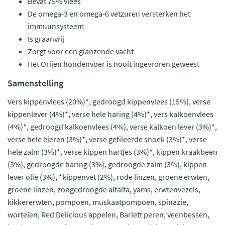
Bevat 75% vlees
De omega-3 en omega-6 vetzuren versterken het
immuunsysteem
Is graanvrij
Zorgt voor een glanzende vacht
Het Orijen hondenvoer is nooit ingevroren geweest
Samenstelling
Vers kippenvlees (20%)*, gedroogd kippenvlees (15%), verse
kippenlever (4%)*, verse hele haring (4%)*, vers kalkoenvlees
(4%)*, gedroogd kalkoenvlees (4%), verse kalkoen lever (3%)*,
verse hele eieren (3%)*, verse gefileerde snoek (3%)*, verse
hele zalm (3%)*, verse kippen hartjes (3%)*, kippen kraakbeen
(3%), gedroogde haring (3%), gedroogde zalm (3%), kippen
lever olie (3%), *kippenvet (2%), rode linzen, groene erwten,
groene linzen, zongedroogde alfalfa, yams, erwtenvezels,
kikkererwten, pompoen, muskaatpompoen, spinazie,
wortelen, Red Delicious appelen, Barlett peren, veenbessen,