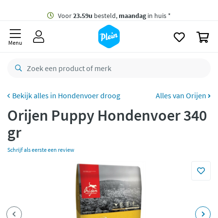
naar
oofdinhoud
Gratis
bezorging vanaf 35,- *
zoeken
0
Voor
23.59u
besteld,
maandag
in huis *
Menu
Gratis
retourneren
8,8/10
Goed
CO2 neutraal
bezorgd
Hondenvoer droog
Alles van Orijen
Orijen Puppy Hondenvoer 340
Betaal met Klarna
gr
Schrijf als eerste een review