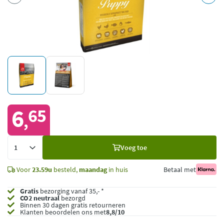
6
65
,
Voeg
Voeg toe
toe
Voor
23.59u
besteld,
maandag
in huis
Betaal met
Gratis
bezorging vanaf 35,- *
CO2 neutraal
bezorgd
Binnen 30 dagen gratis retourneren
Klanten beoordelen ons met
8,8/10