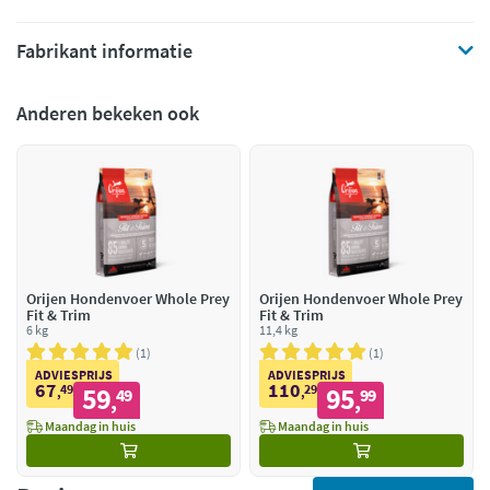
Fabrikant informatie
Anderen bekeken ook
Orijen Hondenvoer Whole Prey
Orijen Hondenvoer Whole Prey
Fit & Trim
Fit & Trim
6 kg
11,4 kg
1
1
ADVIESPRIJS
ADVIESPRIJS
67
110
49
59
29
95
,
49
,
99
,
,
Maandag in huis
Maandag in huis