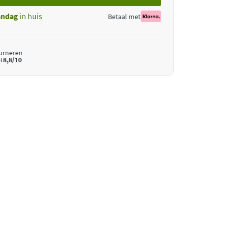
ndag
in huis
Betaal met
ourneren
t
8,8/10