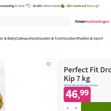
,
maandag
in huis *
Gratis
retourneren
CO2 neutraal
bezorgd
Folder
Aanbiedingen
er & Baby
Cadeaus
Huishouden & Tuin
Huisdier
Afvallen & Sport
Perfect Fit D
Kip 7 kg
Schrijf als eerste een review
46
99
,
Voeg