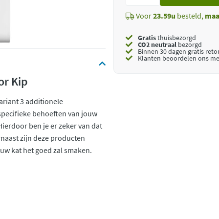
toe
Voor
23.59u
besteld,
maa
Gratis
thuisbezorgd
CO2 neutraal
bezorgd
Binnen 30 dagen gratis ret
Klanten beoordelen ons me
or Kip
ariant 3 additionele
specifieke behoeften van jouw
Hierdoor ben je er zeker van dat
arnaast zijn deze producten
uw kat het goed zal smaken.