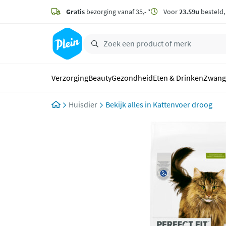
naar
hoofdinhoud
Gratis
bezorging vanaf 35,- *
Voor
23.59u
besteld
zoeken
Verzorging
Beauty
Gezondheid
Eten & Drinken
Zwang
Huisdier
Kattenvoer droog