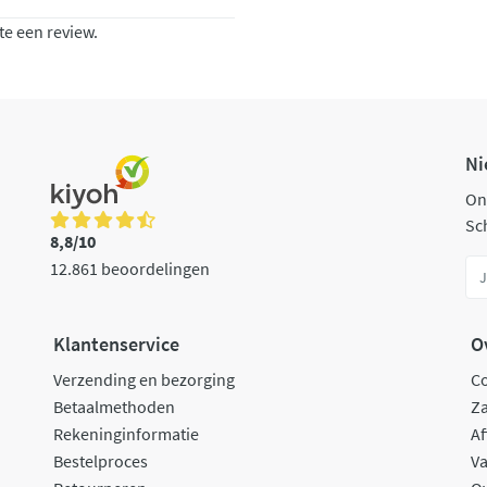
te een review.
Ni
On
Sch
8,8/10
12.861 beoordelingen
Klantenservice
O
Verzending en bezorging
C
Betaalmethoden
Za
Rekeninginformatie
Af
Bestelproces
Va