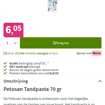
6
05
,
Voeg
Voeg toe
toe
Voor
23.59u
besteld,
morgen
in huis
Betaal met
Gratis
bezorging vanaf 35,- *
CO2 neutraal
bezorgd
Binnen 30 dagen gratis retourneren
Klanten beoordelen ons met
8,8/10
Omschrijving
Petosan Tandpasta 70 gr
De Petosan tandpasta is ontworpen voor het dagelijks
poetsen van de tanden van jouw hond. Het tandpasta is zo