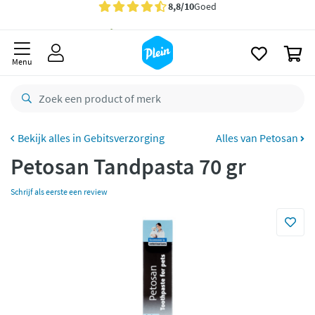
naar
Gratis
bezorging vanaf 35,- *
oofdinhoud
zoeken
Bestelling uiterlijk
zaterdag
in huis *
0
Menu
Gratis
retourneren
8,8/10
Goed
CO2 neutraal
bezorgd
Gebitsverzorging
Alles van Petosan
Betaal met Klarna
Petosan Tandpasta 70 gr
Schrijf als eerste een review