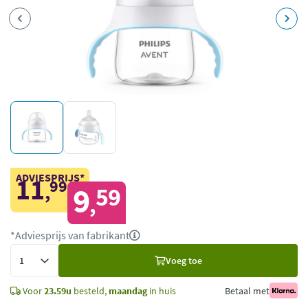
ADVIESPRIJS*
11
99
,
9
59
,
*Adviesprijs van fabrikant
Voeg
Voeg toe
toe
Voor
23.59u
besteld,
maandag
in huis
Betaal met