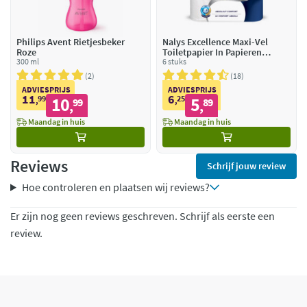
Philips Avent Rietjesbeker
Nalys Excellence Maxi-Vel
Roze
Toiletpapier In Papieren
300 ml
Verpakking 5-Laags
6 stuks
2
18
ADVIESPRIJS
ADVIESPRIJS
11
6
99
10
25
5
,
99
,
89
,
,
Maandag in huis
Maandag in huis
Reviews
Schrijf jouw review
Hoe controleren en plaatsen wij reviews?
Er zijn nog geen reviews geschreven. Schrijf als eerste een
review.