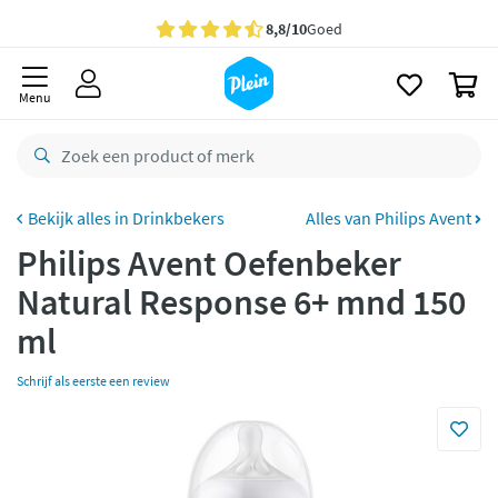
naar
oofdinhoud
Gratis
bezorging vanaf 35,- *
zoeken
0
Voor
23.59u
besteld,
maandag
in huis *
Menu
Gratis
retourneren
8,8/10
Goed
CO2 neutraal
bezorgd
Drinkbekers
Alles van Philips Avent
Philips Avent Oefenbeker
Betaal met Klarna
Natural Response 6+ mnd 150
ml
Schrijf als eerste een review