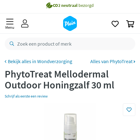
naar
Gratis
bezorging vanaf 35,- *
oofdinhoud
zoeken
Bestelling uiterlijk
maandag
in huis *
0
Menu
Gratis
retourneren
8,8/10
Goed
CO2 neutraal
bezorgd
Wondverzorging
Alles van PhytoTreat
Betaal met Klarna
PhytoTreat Mellodermal
Outdoor Honingzalf 30 ml
Schrijf als eerste een review