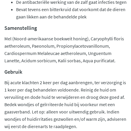
De antibacteriële werking van de zalf gaat infecties tegen
Bevat tevens een bitterkruid dat voorkomt dat de dieren
gaan likken aan de behandelde plek
Samenstelling
Mel (Noord-amerikaanse boekweit honing), Caryophylli floris
aetheroleum, Paeonolum, Propionylacetovanillonum,
Cardiospermum Melaleucae aetheroleum, Unguentum
Lanette, Acidum sorbicum, Kalii sorbas, Aqua purificatat.
Gebruik
Bij acute klachten 2 keer per dag aanbrengen, ter verzorging is
1 keer per dag behandelen voldoende. Reinig de huid om
vervuiling en dode huid te verwijderen en droog deze goed af.
Bedek wondjes of geïrriteerde huid bij voorkeur met een
gaasverband. Let op: alleen voor uitwendig gebruik. Indien
wondjes of huidirritaties gezwollen en/of warm zijn, adviseren
wij eerst de dierenarts te raadplegen.